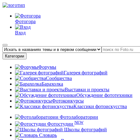
Фотогора
Вход
Категории
Форумы
Галерея фотографий
Сообщества
Барахолка
Выставки и проекты
Обсуждение фототехники
Фотоконкурсы
Классики фотоискусства
Фотолаборатории
NEW
Фотостудии
Школы фотографий
Словарь