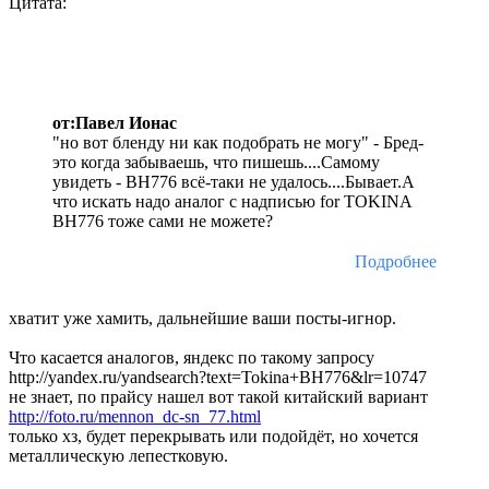
Цитата:
от:Павел Ионас
"но вот бленду ни как подобрать не могу" - Бред-
это когда забываешь, что пишешь....Самому
увидеть - ВН776 всё-таки не удалось....Бывает.А
что искать надо аналог с надписью for TOKINA
ВН776 тоже сами не можете?
Подробнее
хватит уже хамить, дальнейшие ваши посты-игнор.
Что касается аналогов, яндекс по такому запросу
http://yandex.ru/yandsearch?text=Tokina+BH776&lr=10747
не знает, по прайсу нашел вот такой китайский вариант
http://foto.ru/mennon_dc-sn_77.html
только хз, будет перекрывать или подойдёт, но хочется
металлическую лепестковую.