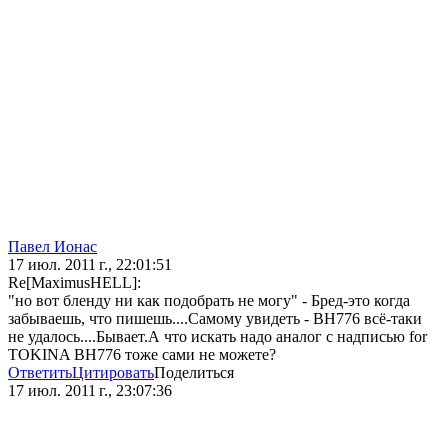
Павел Ионас
17 июл. 2011 г., 22:01:51
Re[MaximusHELL]:
"но вот бленду ни как подобрать не могу" - Бред-это когда
забываешь, что пишешь....Самому увидеть - ВН776 всё-таки
не удалось....Бывает.А что искать надо аналог с надписью for
TOKINA ВН776 тоже сами не можете?
Ответить
Цитировать
Поделиться
17 июл. 2011 г., 23:07:36