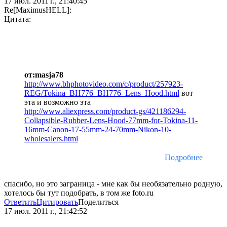
17 июл. 2011 г., 21:40:45
Re[MaximusHELL]:
Цитата:
от:masja78
http://www.bhphotovideo.com/c/product/257923-
REG/Tokina_BH776_BH776_Lens_Hood.html
вот
эта и возможно эта
http://www.aliexpress.com/product-gs/421186294-
Collapsible-Rubber-Lens-Hood-77mm-for-Tokina-11-
16mm-Canon-17-55mm-24-70mm-Nikon-10-
wholesalers.html
Подробнее
спасибо, но это заграница - мне как бы необязательно родную,
хотелось бы тут подобрать, в том же foto.ru
Ответить
Цитировать
Поделиться
17 июл. 2011 г., 21:42:52