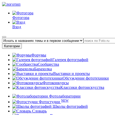
Фотогора
Вход
Категории
Форумы
Галерея фотографий
Сообщества
Барахолка
Выставки и проекты
Обсуждение фототехники
Фотоконкурсы
Классики фотоискусства
Фотолаборатории
NEW
Фотостудии
Школы фотографий
Словарь