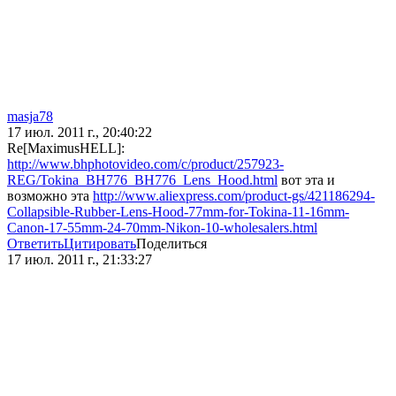
masja78
17 июл. 2011 г., 20:40:22
Re[MaximusHELL]:
http://www.bhphotovideo.com/c/product/257923-
REG/Tokina_BH776_BH776_Lens_Hood.html
вот эта и
возможно эта
http://www.aliexpress.com/product-gs/421186294-
Collapsible-Rubber-Lens-Hood-77mm-for-Tokina-11-16mm-
Canon-17-55mm-24-70mm-Nikon-10-wholesalers.html
Ответить
Цитировать
Поделиться
17 июл. 2011 г., 21:33:27