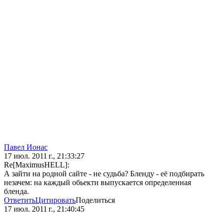
Павел Ионас
17 июл. 2011 г., 21:33:27
Re[MaximusHELL]:
А зайти на родной сайте - не судьба? Бленду - её подбирать
незачем: на каждый обьекти выпускается определенная
бленда.
Ответить
Цитировать
Поделиться
17 июл. 2011 г., 21:40:45