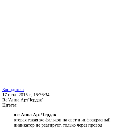
Блoндинка
17 июл. 2015 г., 15:36:34
Re[Анна АртЧердак]:
Цитата:
от: Анна АртЧердак
вторая такая же фалькон на свет и инфракрасный
индикатор не реагирует, только через провод