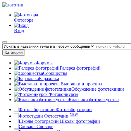
Фотогора
Вход
Категории
Форумы
Галерея фотографий
Сообщества
Барахолка
Выставки и проекты
Обсуждение фототехники
Фотоконкурсы
Классики фотоискусства
Фотолаборатории
NEW
Фотостудии
Школы фотографий
Словарь