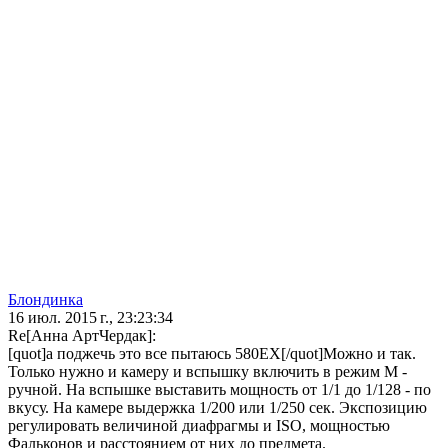
Блoндинка
16 июл. 2015 г., 23:23:34
Re[Анна АртЧердак]:
[quot]а поджечь это все пытаюсь 580EX[/quot]Можно и так.
Только нужно и камеру и вспышку включить в режим М -
ручной. На вспышке выставить мощность от 1/1 до 1/128 - по
вкусу. На камере выдержка 1/200 или 1/250 сек. Экспозицию
регулировать величиной диафрагмы и ISO, мощностью
Фальконов и расстоянием от них до предмета.