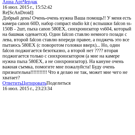
Анна АртЧердак
16 июл. 2015 г., 15:52:42
Re[ScAnDroid]:
Добрый день! Очень-очень нужна Ваша помощь!! У меня есть
камера canon 60D, набор compact studio kit ( вспышки falcon ss-
150B - 2шт, пыха canon 580EX, синхронизатор vs604, который
на башмак одевается). Один falcon ставлю немного позади с
лева, второй falcon ставлю впереди правее, а поджечь это все
пытаюсь 580EX (с поворотом головки вверх)... Но, один
falcon поджигается безотказно, а второй нет ???? вторая
поджигается только с синхронизатором (а мне на камере
нужна пыха 580EX, а не синхронизатор). На кануне очень
важная съемка, помогите мне пожалуйста! Буду очень
признательна!!!!!!!!!!! Что я делаю не так, может мне чего не
хватает?
Ответить
Цитировать
Поделиться
16 июл. 2015 г., 23:23:34