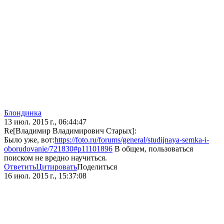
Блoндинка
13 июл. 2015 г., 06:44:47
Re[Владимир Владимирович Старых]:
Было уже, вот:
https://foto.ru/forums/general/studijnaya-semka-i-
oborudovanie/721830#p11101896
В общем, пользоваться
поиском не вредно научиться.
Ответить
Цитировать
Поделиться
16 июл. 2015 г., 15:37:08