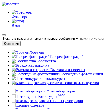
Фотогора
Вход
Категории
Форумы
Галерея фотографий
Сообщества
Барахолка
Выставки и проекты
Обсуждение фототехники
Фотоконкурсы
Классики фотоискусства
Фотолаборатории
NEW
Фотостудии
Школы фотографий
Словарь