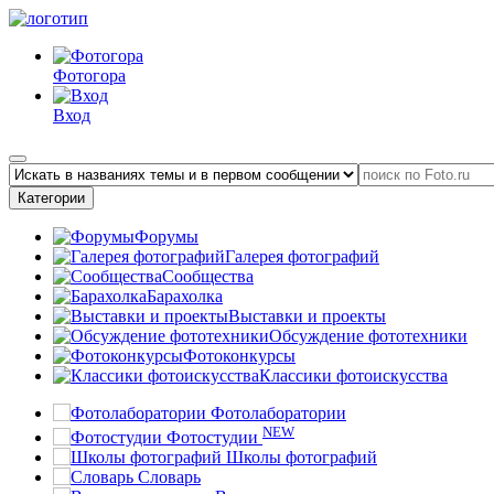
Фотогора
Вход
Категории
Форумы
Галерея фотографий
Сообщества
Барахолка
Выставки и проекты
Обсуждение фототехники
Фотоконкурсы
Классики фотоискусства
Фотолаборатории
NEW
Фотостудии
Школы фотографий
Словарь