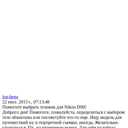
lou-bega
22 июл. 2015 г., 07:13:48
Помогите выбрать телевик для Nikon D90!
Доброго дня! Помогите, пожалуйста, определиться с выбором
теле объектива или посоветуйте что-то еще. Ищу модель для
путешествий ну и портретной съемки, иногда. Желательно
уложиться в 35к, на вторичном рынке. Для себя подобрал