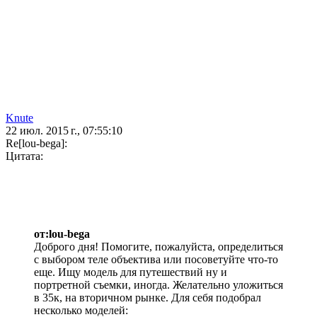
Knute
22 июл. 2015 г., 07:55:10
Re[lou-bega]:
Цитата:
от:lou-bega
Доброго дня! Помогите, пожалуйста, определиться
с выбором теле объектива или посоветуйте что-то
еще. Ищу модель для путешествий ну и
портретной съемки, иногда. Желательно уложиться
в 35к, на вторичном рынке. Для себя подобрал
несколько моделей: