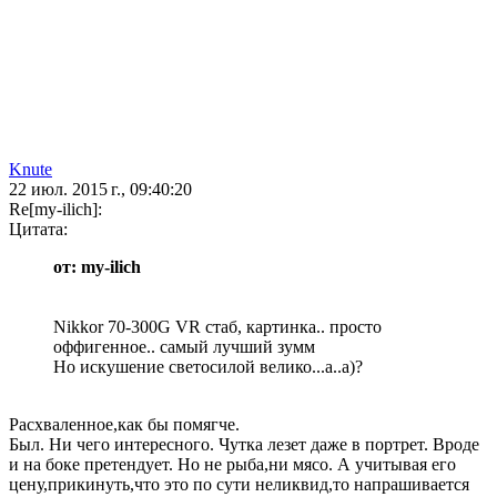
Knute
22 июл. 2015 г., 09:40:20
Re[my-ilich]:
Цитата:
от: my-ilich
Nikkor 70-300G VR стаб, картинка.. просто
оффигенное.. самый лучший зумм
Но искушение светосилой велико...а..а)?
Расхваленное,как бы помягче.
Был. Ни чего интересного. Чутка лезет даже в портрет. Вроде
и на боке претендует. Но не рыба,ни мясо. А учитывая его
цену,прикинуть,что это по сути неликвид,то напрашивается