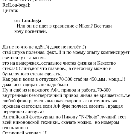
Re[Lou-bega]:
Цитата:
от: Lou-bega
. Или он не идет в сравнение с Nikon? Все таки
хочу посветлей.
Да не то что не идёт..)) даже не ползёт..))
стаб штука полезная..факт..!! и по моему опыту компенсирует
светосилу с запасом..
это на выдержках..остальное чистая физика и Качество
стекла!!! линз,вот что главное.., а светосилу можно и
бутылочного стекла сделать..
Как раз и возил в отпусках 70-300 стаб на 450..мм ..моща..!!
даже исо задирать не надо было
Ну и ещё из и важного АФ.. привод и работа..70-300
внутренный безотвёрточный привод..лизна не вращаеться..т.е
любой фильтр, очень высокая скорость аф и точноть так
нужнава светосила если АФ буде полчаса елозить.. вращая
переднюю линзу.. а?
Английский фотожурнал по Никону "N-Photo" лучший тест
всей никоновской техники.. скачать можно.. но номером
очень много
Отличный журнал..!!!