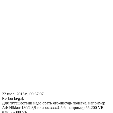
22 июл. 2015 г., 09:37:07
Re[lou-bega]:
Для путешествий надо брать что-нибудь полегче, например
АФ Nikkor 180/2.8Д или хх-ххх/4-5.6, например 55-200 VR
или 55-300 VR.