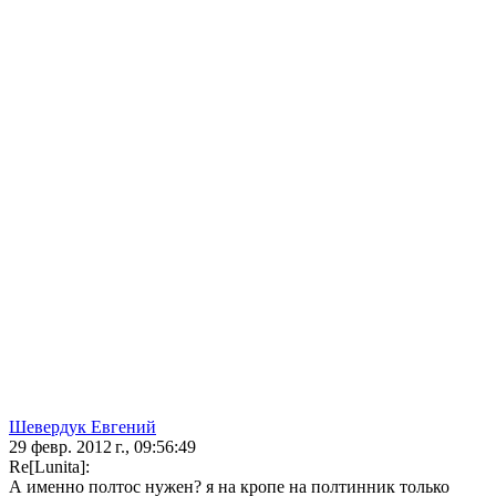
Шевердук Евгений
29 февр. 2012 г., 09:56:49
Re[Lunita]:
А именно полтос нужен? я на кропе на полтинник только