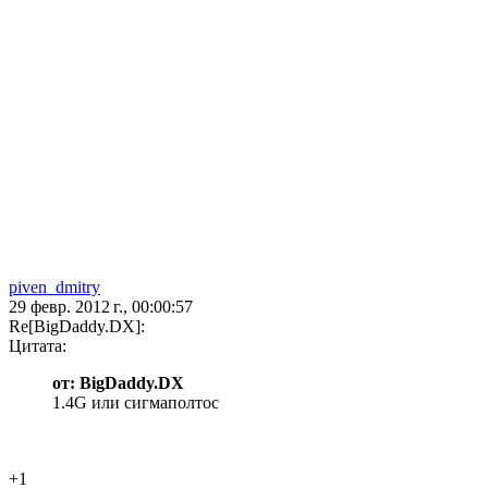
piven_dmitry
29 февр. 2012 г., 00:00:57
Re[BigDaddy.DX]:
Цитата:
от: BigDaddy.DX
1.4G или сигмаполтос
+1