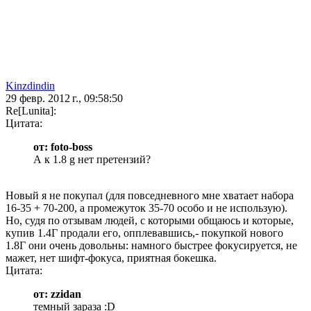
Kinzdindin
29 февр. 2012 г., 09:58:50
Re[Lunita]:
Цитата:
от: foto-boss
А к 1.8 g нет претензий?
Новый я не покупал (для повседневного мне хватает набора
16-35 + 70-200, а промежуток 35-70 особо и не использую).
Но, судя по отзывам людей, с которыми общаюсь и которые,
купив 1.4Г продали его, опплевавшись,- покупкой нового
1.8Г они очень довольны: намного быстрее фокусируется, не
мажет, нет шифт-фокуса, приятная бокешка.
Цитата:
от: zzidan
темный зараза :D