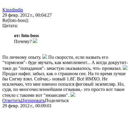
Kinzdindin
29 февр. 2012 г., 00:04:27
Re[foto-boss]:
Цитата:
от: foto-boss
Почему?
По личному опыту.
По скорости, если назвать его
"тормозом"- буде звучать, как комплимент... А когда докрутит-
таки до "попадания"- зачастую оказывалось, что- промазал.
Продал нафиг, забыл, как о страшном сне. На то время лучше
бы Сигму взял. Сейчас,- новый 1.8Г. Всё ИМХО. Не
исключаю, что мне именно попался фиговый экземпляр. Но,
судя, по многочисленнейшим отзывам,- это просто вот такое
стекло с такими вот "нюансами".
Ответить
Цитировать
Поделиться
29 февр. 2012 г., 00:09:01