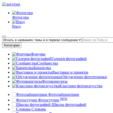
Фотогора
Вход
Категории
Форумы
Галерея фотографий
Сообщества
Барахолка
Выставки и проекты
Обсуждение фототехники
Фотоконкурсы
Классики фотоискусства
Фотолаборатории
NEW
Фотостудии
Школы фотографий
Словарь