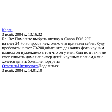
Карэн
3 нояб. 2004 г., 13:16:32
Re: Re: Помогите выбрать оптику к Canon EOS 20D
на счет 24-70 вопросов нет,только что привезли сейчас буду
пробовать насчет 70-200,объясните для каких фото круным
планом он нужен,дело в том что он у меня был но я так и не
смог снимать дома например детей крупным планом,а мне
хочется делать большие портреты
Ответить
Цитировать
Поделиться
3 нояб. 2004 г., 14:01:10