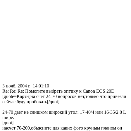
3 нояб. 2004 г., 14:01:10
Re: Re: Re: Помогите выбрать оптику к Canon EOS 20D
[quote=Карэн]на счет 24-70 вопросов нет,только что привезли
сейчас буду пробовать[/quot]
24-70 дает не слишком широкий угол. 17-40/4 или 16-35/2.8 L
шире.
[quot]
насчет 70-200,объясните для каких фото круным планом он