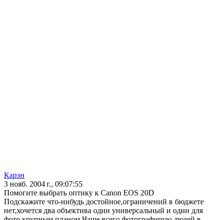
Карэн
3 нояб. 2004 г., 09:07:55
Помогите выбрать оптику к Canon EOS 20D
Подскажите что-нибудь достойное,ограничений в бюджете
нет,хочется два объектива один универсальный и один для
фото крупным планом.Чаще всего фотографирую людей в