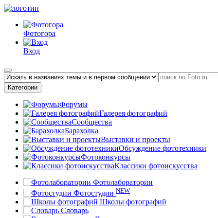
Фотогора
Вход
Категории
Форумы
Галерея фотографий
Сообщества
Барахолка
Выставки и проекты
Обсуждение фототехники
Фотоконкурсы
Классики фотоискусства
Фотолаборатории
NEW
Фотостудии
Школы фотографий
Словарь