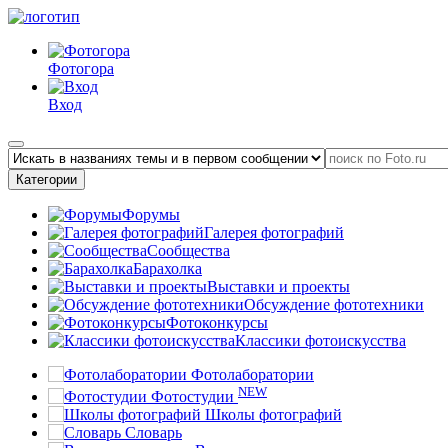
Фотогора
Вход
Категории
Форумы
Галерея фотографий
Сообщества
Барахолка
Выставки и проекты
Обсуждение фототехники
Фотоконкурсы
Классики фотоискусства
Фотолаборатории
NEW
Фотостудии
Школы фотографий
Словарь