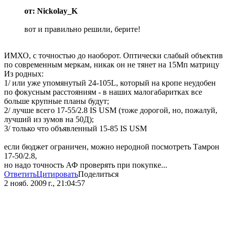
от: Nickolay_K
вот и правильно решили, берите!
ИМХО, с точностью до наоборот. Оптически слабый объектив
по современным меркам, никак он не тянет на 15Мп матрицу
Из родных:
1/ или уже упомянутый 24-105L, который на кропе неудобен
по фокусным расстояниям - в наших малогабаритках все
больше крупные планы будут;
2/ лучше всего 17-55/2.8 IS USM (тоже дорогой, но, пожалуй,
лучший из зумов на 50Д);
3/ только что объявленный 15-85 IS USM
если бюджет ограничен, можно неродной посмотреть Тамрон
17-50/2.8,
но надо точность АФ проверять при покупке...
Ответить
Цитировать
Поделиться
2 нояб. 2009 г., 21:04:57