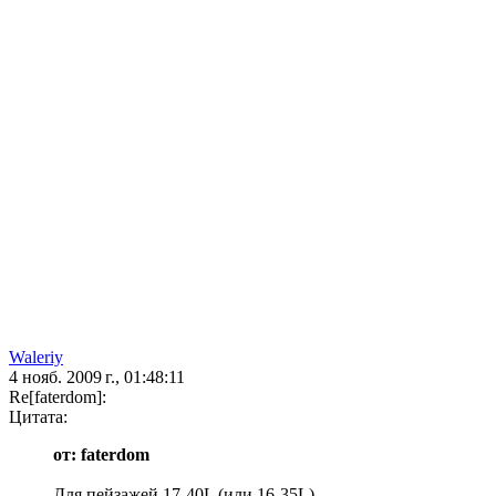
Waleriy
4 нояб. 2009 г., 01:48:11
Re[faterdom]:
Цитата:
от: faterdom
Для пейзажей 17-40L (или 16-35L).