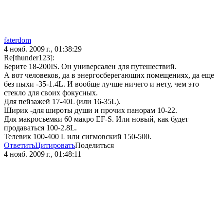
faterdom
4 нояб. 2009 г., 01:38:29
Re[thunder123]:
Берите 18-200IS. Он универсален для путешествий.
А вот человеков, да в энергосберегающих помещениях, да еще
без пыхи -35-1.4L. И вообще лучше ничего и нету, чем это
стекло для своих фокусных.
Для пейзажей 17-40L (или 16-35L).
Ширик -для широты души и прочих панорам 10-22.
Для макросъемки 60 макро EF-S. Или новый, как будет
продаваться 100-2.8L.
Телевик 100-400 L или сигмовский 150-500.
Ответить
Цитировать
Поделиться
4 нояб. 2009 г., 01:48:11