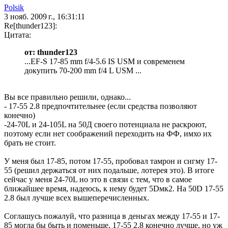
Polsik
3 нояб. 2009 г., 16:31:11
Re[thunder123]:
Цитата:
от: thunder123
...EF-S 17-85 mm f/4-5.6 IS USM и современем
докупить 70-200 mm f/4 L USM ...
Вы все правильно решили, однако...
- 17-55 2.8 предпочтительнее (если средства позволяют
конечно)
-24-70L и 24-105L на 50Д своего потенциала не раскроют,
поэтому если нет соображений переходить на ФФ, имхо их
брать не стоит.
У меня был 17-85, потом 17-55, пробовал тамрон и сигму 17-
55 (решил держаться от них подальше, лотерея это). В итоге
сейчас у меня 24-70L но это в связи с тем, что в самое
ближайшее время, надеюсь, к нему будет 5Dмк2. На 50D 17-55
2.8 был лучше всех вышеперечисленных.
Соглашусь пожалуй, что разница в деньгах между 17-55 и 17-
85 могла бы быть и поменьше, 17-55 2.8 конечно лучше, но уж