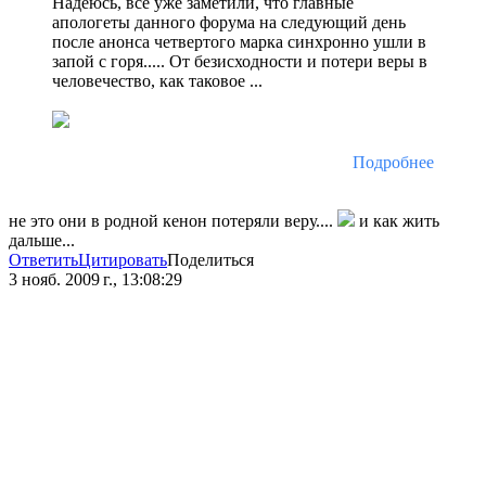
Надеюсь, все уже заметили, что главные
апологеты данного форума на следующий день
после анонса четвертого марка синхронно ушли в
запой с горя..... От безисходности и потери веры в
человечество, как таковое ...
Подробнее
не это они в родной кенон потеряли веру....
и как жить
дальше...
Ответить
Цитировать
Поделиться
3 нояб. 2009 г., 13:08:29