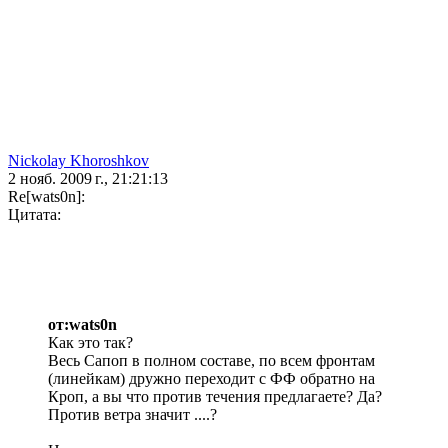
Nickolay Khoroshkov
2 нояб. 2009 г., 21:21:13
Re[wats0n]:
Цитата:
от:wats0n
Как это так?
Весь Сапоп в полном составе, по всем фронтам
(линейкам) дружно переходит с ФФ обратно на
Кроп, а вы что против течения предлагаете? Да?
Против ветра значит ....?