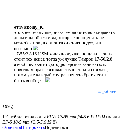
от:Nickolay_K
это конечно лучше, но зачем любителю вкидывать
деньги на объективы, которые он оценить не
может? к покупкам оптики стоит подходить
осознано
17-55/2.8 IS USM конечно лучше, но цена.... он не
стоит тех денег. тогда уж лучше Тамрон 17-50/2.8...
а вообще: хватит фотодрочерсвом заниматься.
новичкам брать китовые комплекты и снимать, а
потом уже каждый сам решает что брать, если
брать вообще...
Подробнее
+99 ;)
1% всё же осталю для
EF-S 17-85 mm f/4-5.6 IS USM
ну или
EF-S 18-5 mm f/3.5-5.6
IS
8)
Ответить
Цитировать
Поделиться