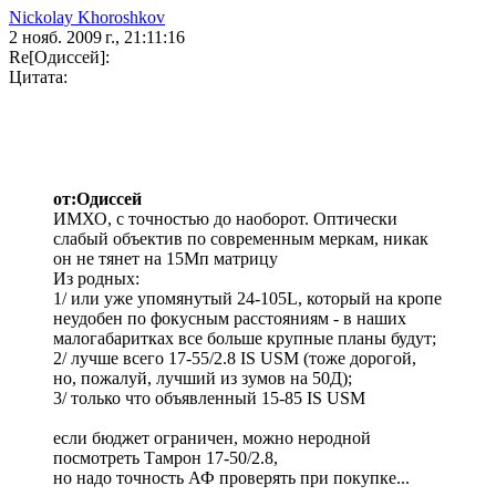
Nickolay Khoroshkov
2 нояб. 2009 г., 21:11:16
Re[Одиссей]:
Цитата:
от:Одиссей
ИМХО, с точностью до наоборот. Оптически
слабый объектив по современным меркам, никак
он не тянет на 15Мп матрицу
Из родных:
1/ или уже упомянутый 24-105L, который на кропе
неудобен по фокусным расстояниям - в наших
малогабаритках все больше крупные планы будут;
2/ лучше всего 17-55/2.8 IS USM (тоже дорогой,
но, пожалуй, лучший из зумов на 50Д);
3/ только что объявленный 15-85 IS USM
если бюджет ограничен, можно неродной
посмотреть Тамрон 17-50/2.8,
но надо точность АФ проверять при покупке...