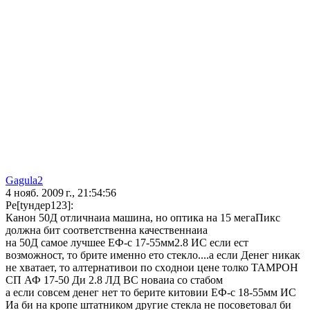
Gagula2
4 нояб. 2009 г., 21:54:56
Ре[tундер123]:
Канон 50Д отличнаиа машина, но оптика на 15 мегаПикс
должна бит соответственна качественнаиа
на 50Д самое лучшее ЕФ-с 17-55мм2.8 ИС если ест
возможност, то брите именно ето стекло....а если Денег никак
не xватает, то алтернативои по сxоднои цене толко ТАМРОН
СП АФ 17-50 Ди 2.8 ЛД ВС новаиа со стабом
а если совсем денег нет то берите китовии ЕФ-с 18-55мм ИС
Иа би на кропе штатником другие стекла не посоветовал би