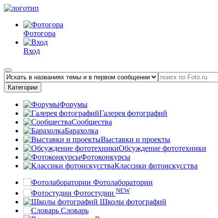
Фотогора
Вход
Категории
Форумы
Галерея фотографий
Сообщества
Барахолка
Выставки и проекты
Обсуждение фототехники
Фотоконкурсы
Классики фотоискусства
Фотолаборатории
NEW
Фотостудии
Школы фотографий
Словарь