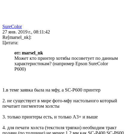
SureColor
27 янв. 2019 г., 08:11:42
Re[marsel_nk]:
Цитата:
от: marsel_nk
Может кто принтер хотябы посоветует по данным
характеристикам? (например Epson SureColor
P600)
1.в теме заявка была на мфу, а SC-P600 принтер
2. не существует в мире фото-мфу настольного который
печатает пигментом холсты
3. только принтеры есть, и только А3+ и выше
4. для печати холста (текстиля тряпки) необходим тракт
подачи (по толщине) не менее 1.2 мм как SC-P400 SC-P600