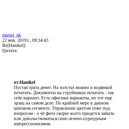
marsel_nk
22 янв. 2019 г., 09:34:43
Re[Hanikel]:
Цитата:
от:Hanikel
Пустая трата денег. На холстах можно и водянкой
печатать. Документы на струйниках печатать - так
себе вариант. Есть офисные варианты, но тот еще
эрзац на самом деле. По крайней мере в данном
ценовом сегменте. Управление цветом тоже под
вопросом - о чб фото скорее всего придется забыть
или довольствоваться сине-зелено-пурпурным
импрессионизмом.