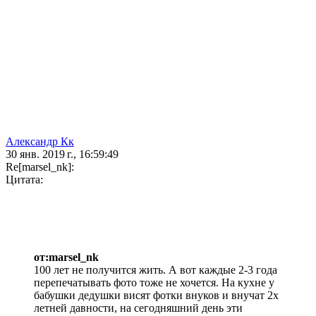
Александр Кк
30 янв. 2019 г., 16:59:49
Re[marsel_nk]:
Цитата:
от:marsel_nk
100 лет не получится жить. А вот каждые 2-3 года
перепечатывать фото тоже не хочется. На кухне у
бабушки дедушки висят фотки внуков и внучат 2х
летней давности, на сегодняшний день эти