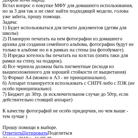
Встал вопрос о покупке МФУ для домашнего использования,
но за 3 дня так и не смог найти подходящей модели, голова
уже забита, прошу помощи.
Задача:
1) Будет использоваться для печати документов (детям для
школы)
2) Планирую печатать на нем фотографии из домашнего
архива для создания семейного альбома, фотографии будут не
только в альбоме но и в рамках на стены (на фотобумаге).
3) Изредка хотелось бы печатать на холстах (опять таки для
рамки на стену, на подарок).
4) Все чернила должны быть пигментные (исходя из
вышеизложенного для хорошей стойкости от выцветания)
5) Формат А4 (можно и А3 - не принципиально).
6) Аппарат планируется использовать с СНПЧ либо с ПЗК (не
особо принципиально)
7) Бюджет до 30тр. (в исключительном случае до 50тр, если
действительно стоящий аппарат)
К качеству фотографий не особо придирчив, но чем выше -
тем лучше )
Прошу помощи в выборе.
Ответить
Цитировать
Поделиться