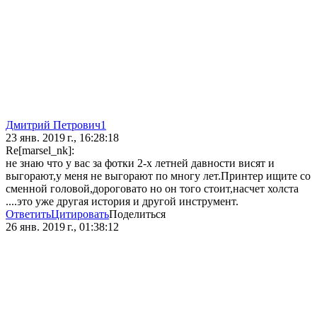
Дмитрий Петрович1
23 янв. 2019 г., 16:28:18
Re[marsel_nk]:
не знаю что у вас за фотки 2-х летней давности висят и
выгорают,у меня не выгорают по многу лет.Принтер ищите со
сменной головой,дороговато но он того стоит,насчет холста
....это уже другая история и другой инструмент.
Ответить
Цитировать
Поделиться
26 янв. 2019 г., 01:38:12