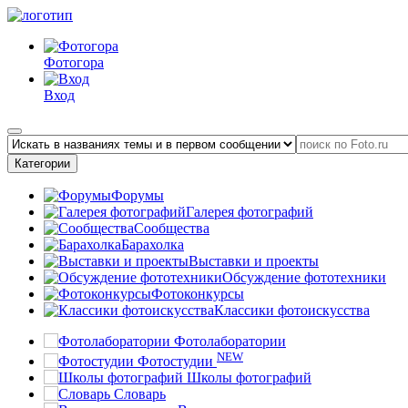
Фотогора
Вход
Категории
Форумы
Галерея фотографий
Сообщества
Барахолка
Выставки и проекты
Обсуждение фототехники
Фотоконкурсы
Классики фотоискусства
Фотолаборатории
NEW
Фотостудии
Школы фотографий
Словарь