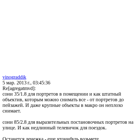
vinograddik
5 мар. 2013 г., 03:45:36
Re[agregatmvd]:
сони 35/1.8 для портретов в помещении и как штатный
объектив, которым можно снимать все - от портретов до
пейзажей. И даже крупные объекты в макро он неплохо
снимает.
сони 85/2.8 для выразительных постановочных портретов на
улице. И как недлинный телевичок для поездок.
Останется денежка - еще чтонибудь возьмете.