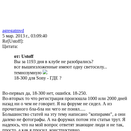
agregatmvd
5 мар. 2013 г., 03:09:40
Re[Ustoff]:
Цитата:
от: Ustoff
Вы за 1193 дня в клубе не разобрались?
все вышеизложенные имеют одну светосилу...
темнозумную
18-300 для Sony - ГДЕ ?
Во-первых да, 18-300 нет, ошибся. 18-250.
Во-вторых то что регистрация произошла 1000 или 2000 дней
назад ни о чем не говорит. Я на форуме не сидел. А из
прочитаного бла-бла ни чего не понял.....
Большинство статей на эту тему написано "копирами", а они
далеко не фотографы. А на форумах потом эти статьи трут. Я
надеюсь, что на мой вопрос ответят знающие люди и не так,
просто, а как я просил, конструктивно.