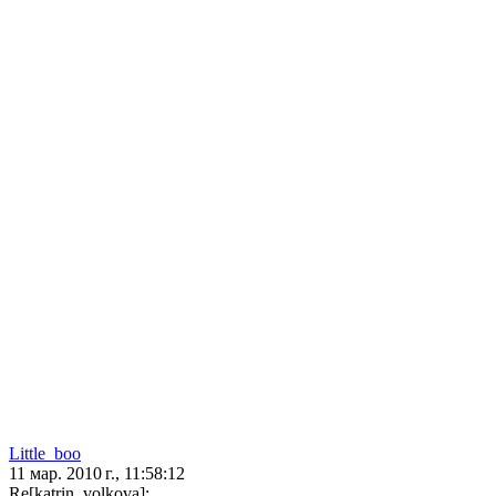
Little_boo
11 мар. 2010 г., 11:58:12
Re[katrin_volkova]: