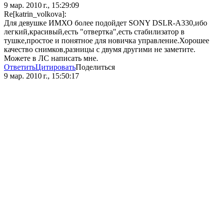
9 мар. 2010 г., 15:29:09
Re[katrin_volkova]:
Для девушке ИМХО более подойдет SONY DSLR-A330,ибо
легкий,красивый,есть "отвертка",есть стабилизатор в
тушке,простое и понятное для новичка управление.Хорошее
качество снимков,разницы с двумя другими не заметите.
Можете в ЛС написать мне.
Ответить
Цитировать
Поделиться
9 мар. 2010 г., 15:50:17