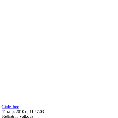
Little_boo
11 мар. 2010 г., 11:57:03
Re[katrin_volkova]: