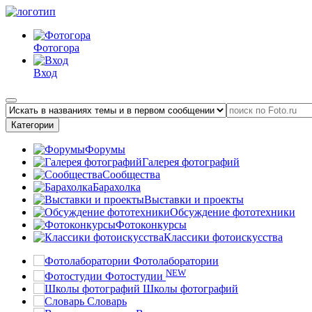
Фотогора
Вход
Категории
Форумы
Галерея фотографий
Сообщества
Барахолка
Выставки и проекты
Обсуждение фототехники
Фотоконкурсы
Классики фотоискусства
Фотолаборатории
NEW
Фотостудии
Школы фотографий
Словарь