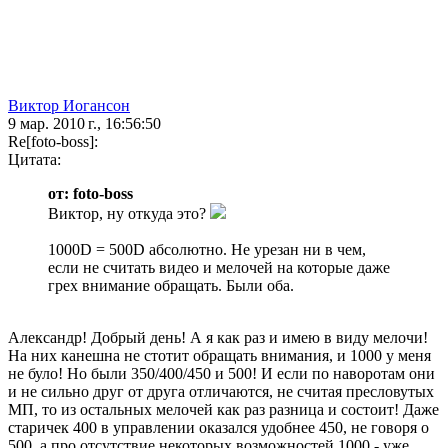
Виктор Иогансон
9 мар. 2010 г., 16:56:50
Re[foto-boss]:
Цитата:
от: foto-boss
Виктор, ну откуда это?
1000D = 500D абсолютно. Не урезан ни в чем,
если не считать видео и мелочей на которые даже
грех внимание обращать. Были оба.
Александр! Добрый день! А я как раз и имею в виду мелочи!
На них канешна не стотит обращать внимания, и 1000 у меня
не було! Но были 350/400/450 и 500! И если по наворотам они
и не сильно друг от друга отличаются, не считая пресловутых
МП, то из остальных мелочей как раз разница и состоит! Даже
старичек 400 в управлении оказался удобнее 450, не говоря о
500, а про отсутствие некоторых возможностей 1000 - уже