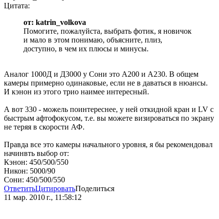
Цитата:
от: katrin_volkova
Помогите, пожалуйста, выбрать фотик, я новичок
и мало в этом понимаю, объясните, плиз,
доступно, в чем их плюсы и минусы.
Аналог 1000Д и Д3000 у Сони это А200 и А230. В общем
камеры примерно одинаковые, если не в даваться в нюансы.
И кэнон из этого трио наимее интересный.
А вот 330 - можель поинтереснее, у ней откидной кран и LV с
быстрым афтофокусом, т.е. вы можете визироваться по экрану
не теряя в скорости АФ.
Правда все это камеры начального уровня, я бы рекомендовал
начинвть выбор от:
Кэнон: 450/500/550
Никон: 5000/90
Сони: 450/500/550
Ответить
Цитировать
Поделиться
11 мар. 2010 г., 11:58:12