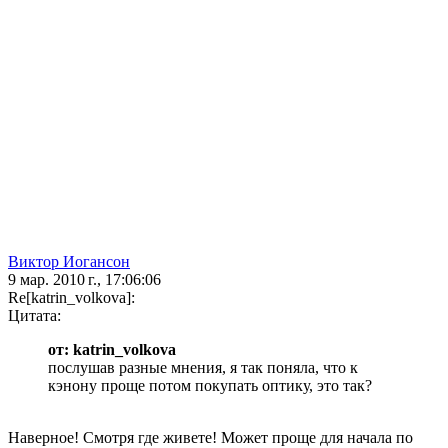
Виктор Иогансон
9 мар. 2010 г., 17:06:06
Re[katrin_volkova]:
Цитата:
от: katrin_volkova
послушав разные мнения, я так поняла, что к
кэнону проще потом покупать оптику, это так?
Наверное! Смотря где живете! Может проще для начала по