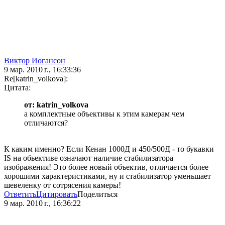
Виктор Иогансон
9 мар. 2010 г., 16:33:36
Re[katrin_volkova]:
Цитата:
от: katrin_volkova
а комплектные объективы к этим камерам чем
отличаются?
К каким именно? Если Кенан 1000Д и 450/500Д - то букавки
IS на обьективе означают наличие стабилизатора
изображения! Это более новый объектив, отличается более
хорошими характеристиками, ну и стабилизатор уменьшает
шевеленку от сотрясения камеры!
Ответить
Цитировать
Поделиться
9 мар. 2010 г., 16:36:22