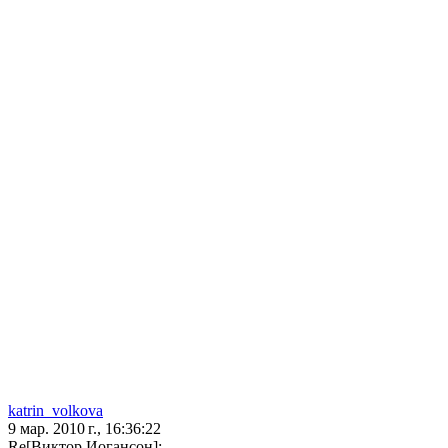
katrin_volkova
9 мар. 2010 г., 16:36:22
Re[Виктор Иогансон]: