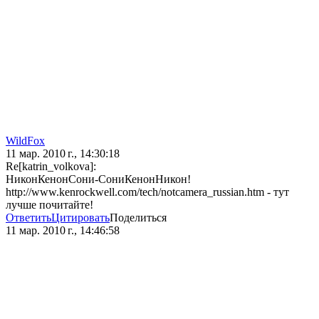
WildFox
11 мар. 2010 г., 14:30:18
Re[katrin_volkova]:
НиконКенонСони-СониКенонНикон!
http://www.kenrockwell.com/tech/notcamera_russian.htm - тут
лучше почитайте!
Ответить
Цитировать
Поделиться
11 мар. 2010 г., 14:46:58