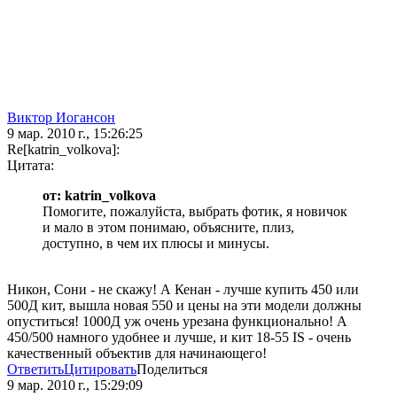
Виктор Иогансон
9 мар. 2010 г., 15:26:25
Re[katrin_volkova]:
Цитата:
от: katrin_volkova
Помогите, пожалуйста, выбрать фотик, я новичок
и мало в этом понимаю, объясните, плиз,
доступно, в чем их плюсы и минусы.
Никон, Сони - не скажу! А Кенан - лучше купить 450 или
500Д кит, вышла новая 550 и цены на эти модели должны
опуститься! 1000Д уж очень урезана функционально! А
450/500 намного удобнее и лучше, и кит 18-55 IS - очень
качественный объектив для начинающего!
Ответить
Цитировать
Поделиться
9 мар. 2010 г., 15:29:09