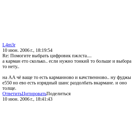
L4m3r
10 июн. 2006 г., 18:19:54
Re: Помогите выбрать цифровик пжлста....
а карман ето сколько.. если нужно тонкий то больше и выбора
то нету..
на AA чё ваще то есть карманново и качственново.. ну фуджы
е550 но ево есть изрядный шанс раздолбать вкармане. и оно
толще.
Ответить
Цитировать
Поделиться
10 июн. 2006 г., 18:41:43