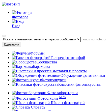
Фотогора
Вход
Категории
Форумы
Галерея фотографий
Сообщества
Барахолка
Выставки и проекты
Обсуждение фототехники
Фотоконкурсы
Классики фотоискусства
Фотолаборатории
NEW
Фотостудии
Школы фотографий
Словарь