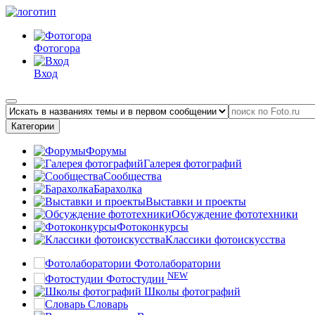
Фотогора
Вход
Категории
Форумы
Галерея фотографий
Сообщества
Барахолка
Выставки и проекты
Обсуждение фототехники
Фотоконкурсы
Классики фотоискусства
Фотолаборатории
NEW
Фотостудии
Школы фотографий
Словарь