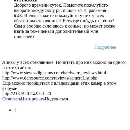
Доброго времени суток. Помогите пожалуйсто
выбрать между Sony p8, minolta s414, panasonic
lc43. И еще скажите пожалуйсто у них у всех
обьективы стеклянные? Есть где нибудь их тесты?
Сам я вообще склоняюсь к соньке, но может всеже
взать за теже деньги дополнительный млн.
пикселей?
Подробнее
Линзы у всех стеклянные. Почитать про них можно на одном
из этих сайтах
http://www.steves-digicams.com/hardware_reviews.html
http://www.dcresource.com/reviews/cameraList.php
Еще можно пообщаться с владельцами этих камер в этом
форуме
http://213.59.0.242/?id=20
Ответить
Цитировать
Поделиться
1