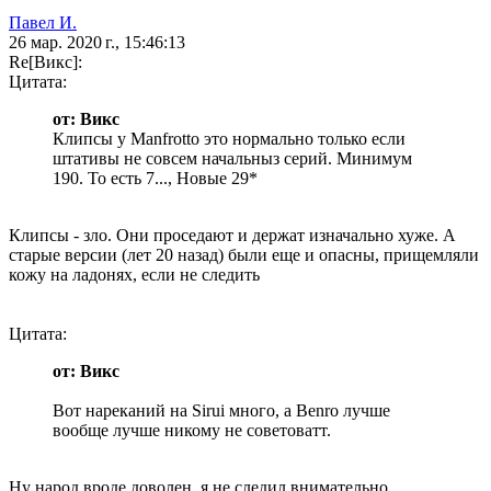
Павел И.
26 мар. 2020 г., 15:46:13
Re[Викс]:
Цитата:
от: Викс
Клипсы у Manfrotto это нормально только если
штативы не совсем начальныз серий. Минимум
190. То есть 7..., Новые 29*
Клипсы - зло. Они проседают и держат изначально хуже. А
старые версии (лет 20 назад) были еще и опасны, прищемляли
кожу на ладонях, если не следить
Цитата:
от: Викс
Вот нареканий на Sirui много, а Benro лучше
вообще лучше никому не советоватт.
Ну народ вроде доволен, я не следил внимательно.