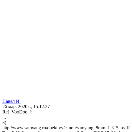
Павел И.
26 мар. 2020 г., 15:12:27
Re[_VooDoo_]:
...
3)
http://www.samyang.ru/obektivy/canon/samyang_8mm_f_3_5_as_if_