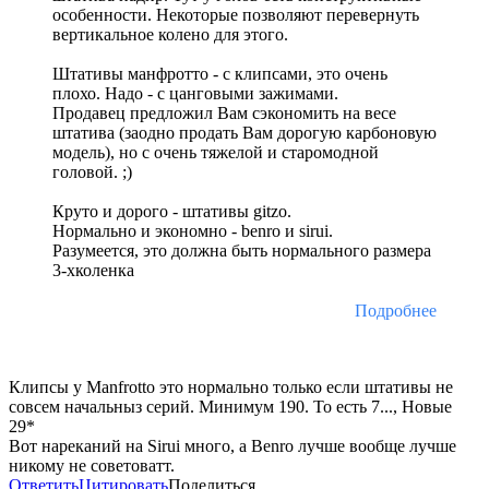
особенности. Некоторые позволяют перевернуть
вертикальное колено для этого.
Штативы манфротто - с клипсами, это очень
плохо. Надо - с цанговыми зажимами.
Продавец предложил Вам сэкономить на весе
штатива (заодно продать Вам дорогую карбоновую
модель), но с очень тяжелой и старомодной
головой. ;)
Круто и дорого - штативы gitzo.
Нормально и экономно - benro и sirui.
Разумеется, это должна быть нормального размера
3-хколенка
Подробнее
Клипсы у Manfrotto это нормально только если штативы не
совсем начальныз серий. Минимум 190. То есть 7..., Новые
29*
Вот нареканий на Sirui много, а Benro лучше вообще лучше
никому не советоватт.
Ответить
Цитировать
Поделиться