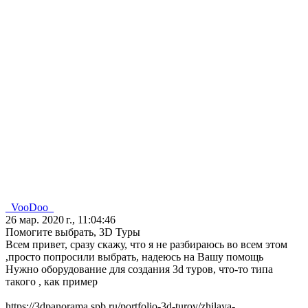
_VooDoo_
26 мар. 2020 г., 11:04:46
Помогите выбрать, 3D Туры
Всем привет, сразу скажу, что я не разбираюсь во всем этом
,просто попросили выбрать, надеюсь на Вашу помощь
Нужно оборудование для создания 3d туров, что-то типа
такого , как пример
https://3dpanorama.spb.ru/portfolio-3d-turov/zhilaya-