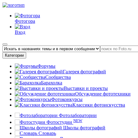
Фотогора
Вход
Категории
Форумы
Галерея фотографий
Сообщества
Барахолка
Выставки и проекты
Обсуждение фототехники
Фотоконкурсы
Классики фотоискусства
Фотолаборатории
NEW
Фотостудии
Школы фотографий
Словарь