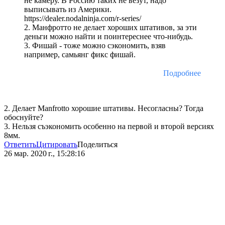
не камеру. В Россию таких не везут, надо
выписывать из Америки.
https://dealer.nodalninja.com/r-series/
2. Манфротто не делает хороших штативов, за эти
деньги можно найти и поинтереснее что-нибудь.
3. Фишай - тоже можно сэкономить, взяв
например, самьянг фикс фишай.
Подробнее
2. Делает Manfrotto хорошие штативы. Несогласны? Тогда
обоснуйте?
3. Нельзя съэкономить особенно на первой и второй версиях
8мм.
Ответить
Цитировать
Поделиться
26 мар. 2020 г., 15:28:16