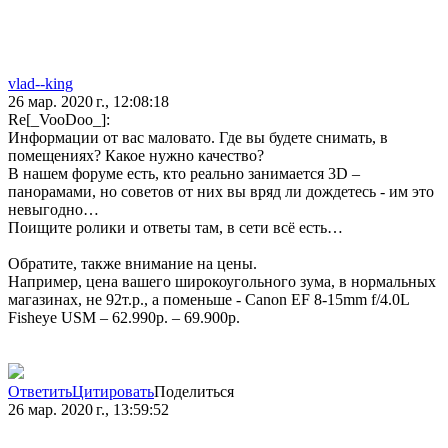
vlad--king
26 мар. 2020 г., 12:08:18
Re[_VooDoo_]:
Информации от вас маловато. Где вы будете снимать, в
помещениях? Какое нужно качество?
В нашем форуме есть, кто реально занимается 3D –
панорамами, но советов от них вы вряд ли дождетесь - им это
невыгодно…
Поищите ролики и ответы там, в сети всё есть…
Обратите, также внимание на цены.
Например, цена вашего широкоугольного зума, в нормальных
магазинах, не 92т.р., а поменьше - Canon EF 8-15mm f/4.0L
Fisheye USM – 62.990р. – 69.900р.
Ответить
Цитировать
Поделиться
26 мар. 2020 г., 13:59:52