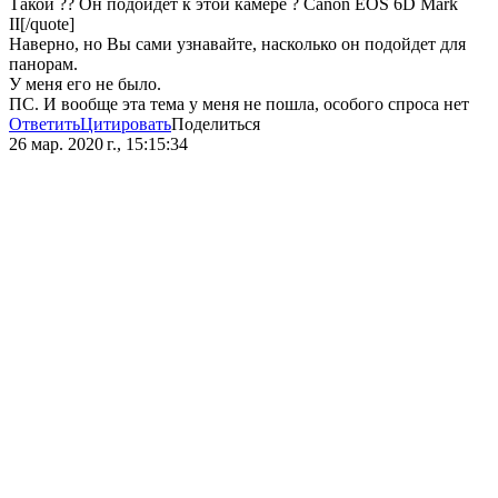
Такой ?? Он подойдет к этой камере ? Canon EOS 6D Mark
II[/quote]
Наверно, но Вы сами узнавайте, насколько он подойдет для
панорам.
У меня его не было.
ПС. И вообще эта тема у меня не пошла, особого спроса нет
Ответить
Цитировать
Поделиться
26 мар. 2020 г., 15:15:34