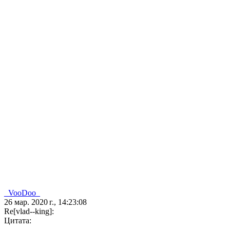
_VooDoo_
26 мар. 2020 г., 14:23:08
Re[vlad--king]:
Цитата: