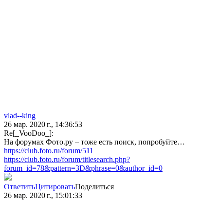
vlad--king
26 мар. 2020 г., 14:36:53
Re[_VooDoo_]:
На форумах Фото.ру – тоже есть поиск, попробуйте…
https://club.foto.ru/forum/511
https://club.foto.ru/forum/titlesearch.php?
forum_id=78&pattern=3D&phrase=0&author_id=0
Ответить
Цитировать
Поделиться
26 мар. 2020 г., 15:01:33