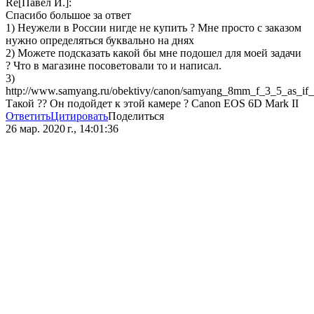
Re[Павел И.]:
Спасибо большое за ответ
1) Неужели в России нигде не купить ? Мне просто с заказом
нужно определяться буквально на днях
2) Можете подсказать какой бы мне подошел для моей задачи
? Что в магазине посоветовали то и написал.
3)
http://www.samyang.ru/obektivy/canon/samyang_8mm_f_3_5_as_if_
Такой ?? Он подойдет к этой камере ? Canon EOS 6D Mark II
Ответить
Цитировать
Поделиться
26 мар. 2020 г., 14:01:36