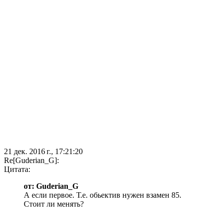
21 дек. 2016 г., 17:21:20
Re[Guderian_G]:
Цитата:
от: Guderian_G
А если первое. Т.е. обьектив нужен взамен 85.
Стоит ли менять?