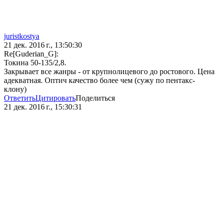
juristkostya
21 дек. 2016 г., 13:50:30
Re[Guderian_G]:
Токина 50-135/2,8.
Закрывает все жанры - от крупнолицевого до ростового. Цена
адекватная. Оптич качество более чем (сужу по пентакс-
клону)
Ответить
Цитировать
Поделиться
21 дек. 2016 г., 15:30:31