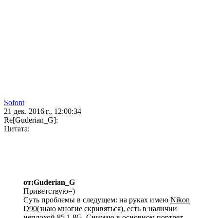
Sofont
21 дек. 2016 г., 12:00:34
Re[Guderian_G]:
Цитата:
от:Guderian_G
Приветствую=)
Суть проблемы в следущем: на руках имею
Nikon
D90
(знаю многие скривяться), есть в наличии
неплохой
85 1,8G
. Снимаю в основном
портрет
,