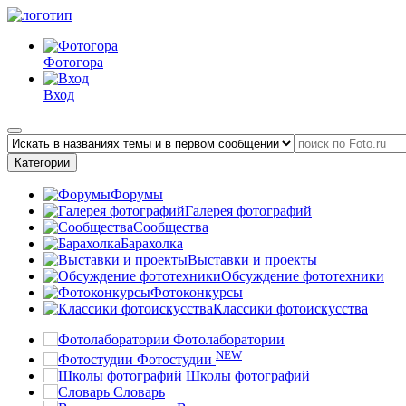
Фотогора
Вход
Категории
Форумы
Галерея фотографий
Сообщества
Барахолка
Выставки и проекты
Обсуждение фототехники
Фотоконкурсы
Классики фотоискусства
Фотолаборатории
NEW
Фотостудии
Школы фотографий
Словарь