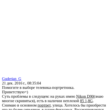
Guderian_G
21 дек. 2016 г., 08:35:04
Помогите в выборе телевика-портретника.
Приветствую=)
Суть проблемы в следущем: на руках имею
Nikon D90
(знаю
многие скривяться), есть в наличии неплохой
85 1,8G
.
Снимаю в основном
портрет
, улица. Хотелось бы приобрести
что то более серьезное, в плане фокусных. Рассматриваются