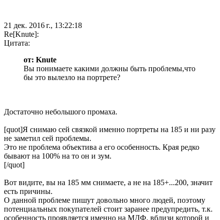
21 дек. 2016 г., 13:22:18
Re[Knute]:
Цитата:
от: Knute
Вы понимаете какими должны быть проблемы,что
бы это вылезло на портрете?
Достаточно небольшого промаха.
[quot]Я снимаю сей связкой именно портреты на 185 и ни разу
не заметил сей проблемы.
Это не проблема объектива а его особенность. Края редко
бывают на 100% на то он и зум.
[/quot]
Вот видите, вы на 185 мм снимаете, а не на 185+...200, значит
есть причины.
О данной проблеме пишут довольно много людей, поэтому
потенциальных покупателей стоит заранее предупредить, т.к.
особенность проявляется именно на МДФ, вблизи которой и