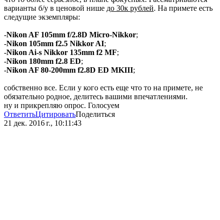
варианты б/у в ценовой нише
до 30к рублей
. На примете есть
следущие экземпляры:
-
Nikon AF 105mm f/2.8D Micro-Nikkor
;
-
Nikon 105mm f2.5 Nikkor AI
;
-
Nikon Ai-s Nikkor 135mm f2 MF
;
-
Nikon 180mm f2.8 ED
;
-
Nikon AF 80-200mm f2.8D ED MKIII
;
собственно все. Если у кого есть еще что то на примете, не
обязательно родное, делитесь вашими впечатлениями.
ну и прикрепляю опрос. Голосуем
Ответить
Цитировать
Поделиться
21 дек. 2016 г., 10:11:43