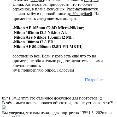
улица. Хотелось бы приобрести что то более
серьезное, в плане фокусных. Рассматриваются
варианты б/у в ценовой нише
до 30к рублей
. На
примете есть следущие экземпляры:
-
Nikon AF 105mm f/2.8D Micro-Nikkor
;
-
Nikon 105mm f2.5 Nikkor AI
;
-
Nikon Ai-s Nikkor 135mm f2 MF
;
-
Nikon 180mm f2.8 ED
;
-
Nikon AF 80-200mm f2.8D ED MKIII
;
собственно все. Если у кого есть еще что то на
примете, не обязательно родное, делитесь вашими
впечатлениями.
ну и прикрепляю опрос. Голосуем
Подробнее
85*1.5=127mm это отличное фокусное для портретов! ;)
В чём смысл поиска нового объектива, что не устраивает то?!
Вы уверены, что вам нужно для портретов 135*1.5=202mm и