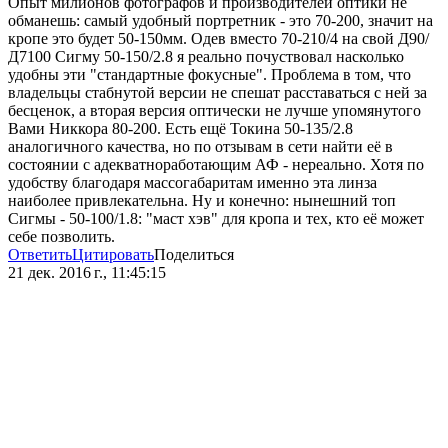
Опыт милионов фотографов и производителей оптики не
обманешь: самый удобный портретник - это 70-200, значит на
кропе это будет 50-150мм. Одев вместо 70-210/4 на свой Д90/
Д7100 Сигму 50-150/2.8 я реально почуствовал насколько
удобны эти "стандартные фокусные". Проблема в том, что
владельцы стабнутой версии не спешат расставаться с ней за
бесценок, а вторая версия оптически не лучше упомянутого
Вами Никкора 80-200. Есть ещё Токина 50-135/2.8
аналогичного качества, но по отзывам в сети найти её в
состоянии с адекватноработающим АФ - нереально. Хотя по
удобству благодаря массогабаритам именно эта линза
наиболее привлекательна. Ну и конечно: нынешний топ
Сигмы - 50-100/1.8: "маст хэв" для кропа и тех, кто её может
себе позволить.
Ответить
Цитировать
Поделиться
21 дек. 2016 г., 11:45:15