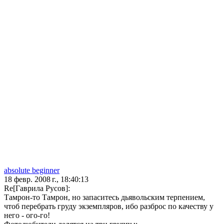
absolute beginner
18 февр. 2008 г., 18:40:13
Re[Гаврила Русов]:
Тамрон-то Тамрон, но запаситесь дьявольским терпением,
чтоб перебрать груду экземпляров, ибо разброс по качеству у
него - ого-го!