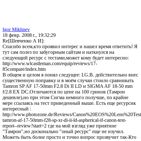
Igor Mikhnev
18 февр. 2008 г., 19:32:29
Re[Шевченко А И]:
Спасибо всем,кто проявил интерес и нашел время ответить! Я
тут сам полез по забугорным сайтам и наткнулся на
следующий ресурс с тестами,может кому будет интересно:
http://www.wlcastleman.com/equip/reviews/17-
85compare/index.htm
В общем и целом я понял следущее: I.G.B. действительно внес
существенную поправку и в моём случаи стоило сравнивать
Tamron SP AF 17-50mm F2.8 Di II LD и SIGMA AF 18-50 mm
f/2.8 EX DC.Отличаются по цене на 100 гринов (Тамрон
дешевле),но при этом Сигма немного получше, по крайне
мере ссылаясь на тест приведенный выше. Есть еще ресурсик
интересный :
http://www.photozone.de/Reviews/Canon%20EOS%20Lens%20Test
tamron-af-17-50mm-f28-sp-xr-di-ii-ld-aspherical-if-canon-test-
report--review?start=2 где на мой взгляд уже приятние
"Тамрон",но досконально "оный ресурс" еще не изучил.
Можеть быть болие просто и точно вопрос прозвучит так-Кто