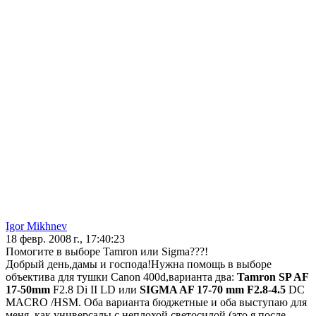
Igor Mikhnev
18 февр. 2008 г., 17:40:23
Помогите в выборе Tamron или Sigma???!
Добрый день,дамы и господа!Нужна помощь в выборе
объектива для тушки Canon 400d,варианта два:
Tamron SP AF
17-50mm
F2.8 Di II LD или
SIGMA AF 17-70 mm F2.8-4.5
DC
MACRO /HSM. Оба варианта бюджетные и оба выступаю для
меня, как универсалы с неплохой светосилой (это я после