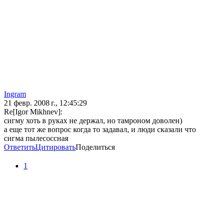
Ingram
21 февр. 2008 г., 12:45:29
Re[Igor Mikhnev]:
сигму хоть в руках не держал, но тамроном доволен)
а еще тот же вопрос когда то задавал, и люди сказали что
сигма пылесоссная
Ответить
Цитировать
Поделиться
1