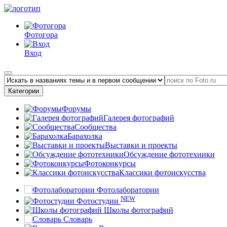
Фотогора
Вход
Категории
Форумы
Галерея фотографий
Сообщества
Барахолка
Выставки и проекты
Обсуждение фототехники
Фотоконкурсы
Классики фотоискусства
Фотолаборатории
NEW
Фотостудии
Школы фотографий
Словарь