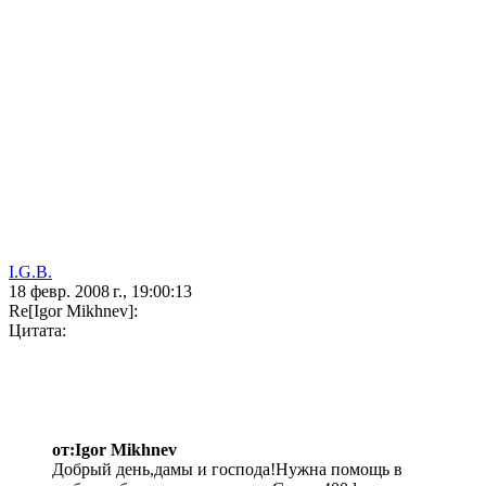
I.G.B.
18 февр. 2008 г., 19:00:13
Re[Igor Mikhnev]:
Цитата:
от:Igor Mikhnev
Добрый день,дамы и господа!Нужна помощь в