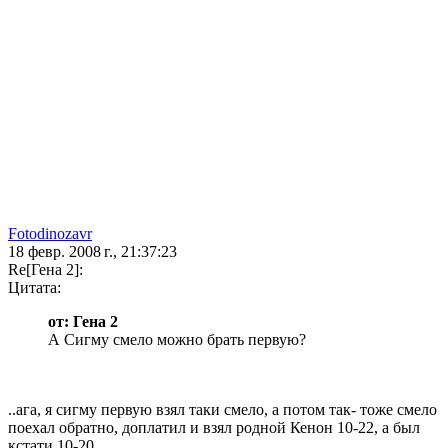
Fotodinozavr
18 февр. 2008 г., 21:37:23
Re[Гена 2]:
Цитата:
от: Гена 2
А Сигму смело можно брать первую?
..ага, я сигму первую взял таки смело, а потом так- тоже смело
поехал обратно, доплатил и взял родной Кенон 10-22, а был
кстати 10-20