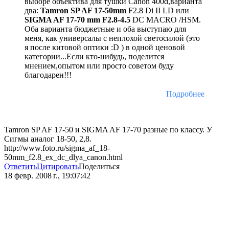
выборе объектива для тушки Canon 400d,варианта
два:
Tamron SP AF 17-50mm
F2.8 Di II LD или
SIGMA AF 17-70 mm F2.8-4.5
DC MACRO /HSM.
Оба варианта бюджетные и оба выступаю для
меня, как универсалы с неплохой светосилой (это
я после китовой оптики :D ) в одной ценовой
категории...Если кто-нибудь, поделится
мнением,опытом или просто советом буду
благодарен!!!
Подробнее
Tamron SP AF 17-50 и SIGMA AF 17-70 разные по классу. У
Сигмы аналог 18-50, 2,8.
http://www.foto.ru/sigma_af_18-
50mm_f2.8_ex_dc_dlya_canon.html
Ответить
Цитировать
Поделиться
18 февр. 2008 г., 19:07:42