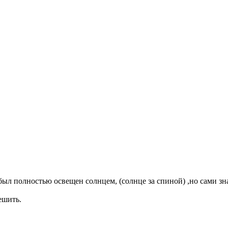
был полностью освещен солнцем, (солнце за спиной) ,но сами зна
ешить.