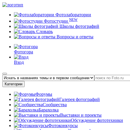
Фотолаборатории
NEW
Фотостудии
Школы фотографий
Словарь
Вопросы и ответы
Фотогора
Вход
Категории
Форумы
Галерея фотографий
Сообщества
Барахолка
Выставки и проекты
Обсуждение фототехники
Фотоконкурсы