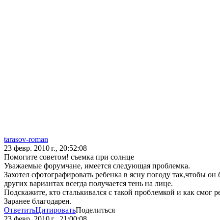
tarasov-roman
23 февр. 2010 г., 20:52:08
Помогите советом! съемка при солнце
Уважаемые форумчане, имеется следующая проблемка.
Захотел сфотографировать ребенка в ясну погоду так,чтобы он 
других вариантах всегда получается тень на лице.
Подскажите, кто сталькивался с такой проблемкой и как смог р
Заранее благодарен.
Ответить
Цитировать
Поделиться
23 февр. 2010 г., 21:00:08