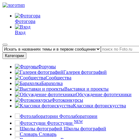
Фотогора
Вход
Категории
Форумы
Галерея фотографий
Сообщества
Барахолка
Выставки и проекты
Обсуждение фототехники
Фотоконкурсы
Классики фотоискусства
Фотолаборатории
NEW
Фотостудии
Школы фотографий
Словарь