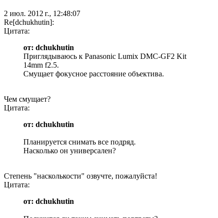
2 июл. 2012 г., 12:48:07
Re[dchukhutin]:
Цитата:
от: dchukhutin
Приглядываюсь к Panasonic Lumix DMC-GF2 Kit
14mm f2.5.
Смущает фокусное расстояние объектива.
Чем смущает?
Цитата:
от: dchukhutin
Планируется снимать все подряд.
Насколько он универсален?
Степень "насколькости" озвучте, пожалуйста!
Цитата:
от: dchukhutin