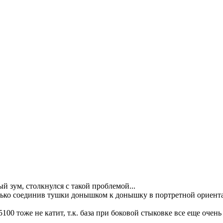
й зум, столкнулся с такой проблемой...
ько соединив тушки донышком к донышку в портретной ориентации
100 тоже не катит, т.к. база при боковой стыковке все еще очень