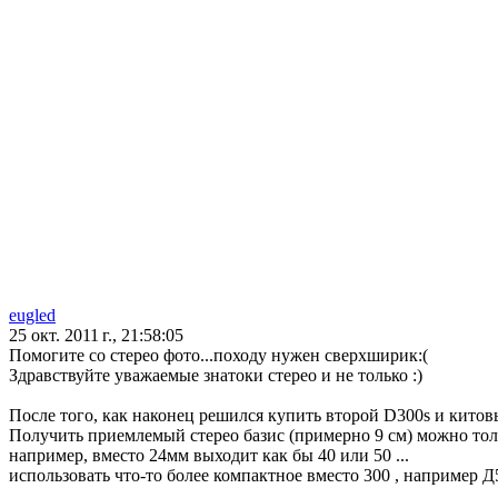
eugled
25 окт. 2011 г., 21:58:05
Помогите со стерео фото...походу нужен сверхширик:(
Здравствуйте уважаемые знатоки стерео и не только :)
После того, как наконец решился купить второй D300s и китовы
Получить приемлемый стерео базис (примерно 9 см) можно тол
например, вместо 24мм выходит как бы 40 или 50 ...
использовать что-то более компактное вместо 300 , например Д5