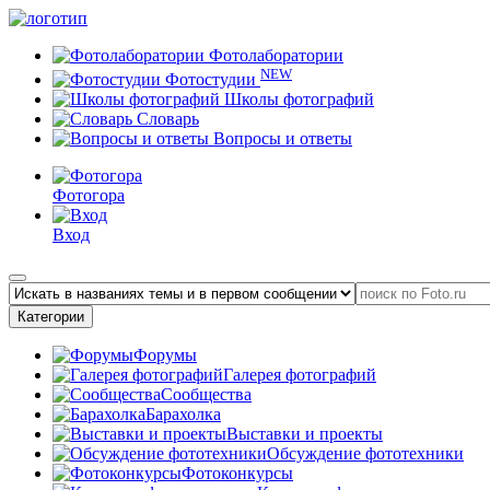
Фотолаборатории
NEW
Фотостудии
Школы фотографий
Словарь
Вопросы и ответы
Фотогора
Вход
Категории
Форумы
Галерея фотографий
Сообщества
Барахолка
Выставки и проекты
Обсуждение фототехники
Фотоконкурсы