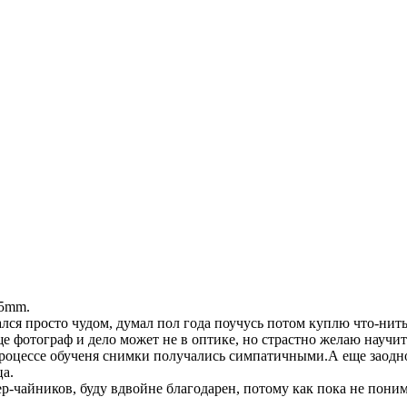
55mm.
ся просто чудом, думал пол года поучусь потом куплю что-нить
ще фотограф и дело может не в оптике, но страстно желаю научи
 процессе обученя снимки получались симпатичными.А еще заодн
ца.
пер-чайников, буду вдвойне благодарен, потому как пока не по