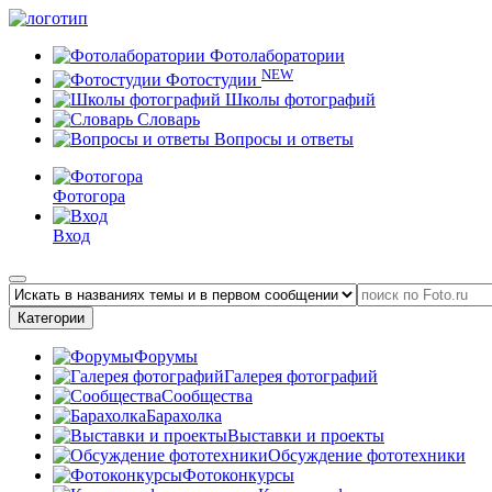
Фотолаборатории
NEW
Фотостудии
Школы фотографий
Словарь
Вопросы и ответы
Фотогора
Вход
Категории
Форумы
Галерея фотографий
Сообщества
Барахолка
Выставки и проекты
Обсуждение фототехники
Фотоконкурсы