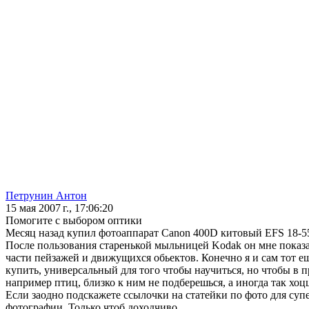
Петрунин Антон
15 мая 2007 г., 17:06:20
Помогите с выбором оптики
Месяц назад купил фотоаппарат Canon 400D китовый EFS 18-
После пользования старенькой мыльницей Kodak он мне показал
части пейзажей и движущихся обьектов. Конечно я и сам тот е
купить, универсальный для того чтобы научиться, но чтобы в
например птиц, близко к ним не подберешься, а иногда так хоц
Если заодно подскажете ссылочки на статейки по фото для су
фотографии. Только чтоб доходчиво.