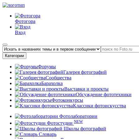
Фотогора
Вход
Категории
Форумы
Галерея фотографий
Сообщества
Барахолка
Выставки и проекты
Обсуждение фототехники
Фотоконкурсы
Классики фотоискусства
Фотолаборатории
NEW
Фотостудии
Школы фотографий
Словарь