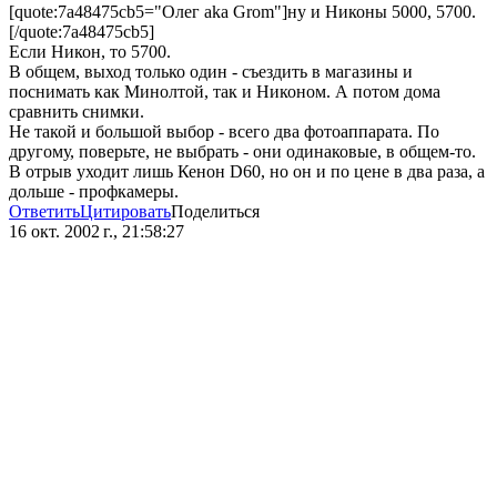
[quote:7a48475cb5="Олег aka Grom"]ну и Никоны 5000, 5700.
[/quote:7a48475cb5]
Если Никон, то 5700.
В общем, выход только один - съездить в магазины и
поснимать как Минолтой, так и Никоном. А потом дома
сравнить снимки.
Не такой и большой выбор - всего два фотоаппарата. По
другому, поверьте, не выбрать - они одинаковые, в общем-то.
В отрыв уходит лишь Кенон D60, но он и по цене в два раза, а
дольше - профкамеры.
Ответить
Цитировать
Поделиться
16 окт. 2002 г., 21:58:27