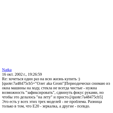
Natka
16 окт. 2002 г., 19:26:59
Re: хочеться один раз на всю жизнь купить :)
[quote:7a48475cb5="Олег aka Grom"]Периодически снимаю из
окна машины на ходу, стекла не всегда чистые - нужна
возможность "зафиксировать", сдвинуть фокус руками, но
чтобы это делалось "на лету" и просто.[/quote:7a48475cb5]
Это есть у всех этих трех моделей - не проблема. Разница
только в том, что Е20 - зеркалка, а другие - псевдо.