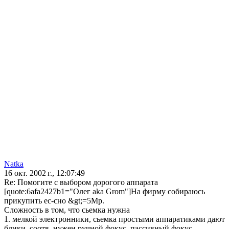
Natka
16 окт. 2002 г., 12:07:49
Re: Помогите с выбором дорогого аппарата
[quote:6afa2427b1="Олег aka Grom"]На фирму собираюсь
прикупить ес-сно &gt;=5Mp.
Сложность в том, что сьемка нужна
1. мелкой электронники, сьемка простыми аппаратиками дают
блики, соотв. нужен ручной фокус, пассивный фокус