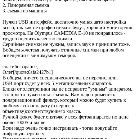
2. Панорамная сьемка
3. сьемка из машины
Нужен USB интерфейс, достаточно умная авто настройка
всего, так как не профи снимать будут, хороший мониторчик
просмотра. На Olympus CAMEDIA E-10 не понравилось -
трудно оценить качество снимка.
Серийные снимки не нужны, запись звук в принципе тоже.
Вобщем хочетсья получать отличные снимки при любом
освещении с минимумом гемороя.
спасибо заранее,
Олег[/quote:6afa2427b1]
В общем, ничего специфического вы не перечислили.
USB порт будет у всех 5-мегапиксельных апаратов.
Блики от электроники вы не исправите "умным" аппаратом,
это просто нужен опыт съемок. Вам надо применить
поляризационный фильтр, который можно будет купить к
любому фотоаппарату (а вернее к
объективу)соответствующего класса.
Ручной фокус будет опятьже у всех фотоаппаратов по цене
около 1000$ и выше.
Если надо очень точно настраивать - тогда покупайте
цифровую зеркалку.