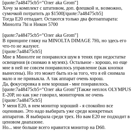
[quote:7a48475cb5="Олег aka Grom"]
Хочу за комплект с штативом, доп. флешкой и, возможно,
сумочкой потратить до $1500[/quote:7a48475cb5]
Тогда Е20 отпадает. Остаются только два фотоаппарата:
Минолта 7hi и Никон 5700
[quote:7a48475cb5="Олег aka Grom"]
В принципе гляжу на MINOLTA DIMAGE 7Hi, но здесь его
что-то не жалуют.
[/quote:7a48475cb5]
Мне в Минолте не понравился шум в тенях при недостатке
освещения (я снимаю в музеях). Остальное - хорошо, но еще
мне в ней не совсем понравилось управление (как кнопки
вынесены). Но это может быть из-за того, что я ей снимала
мало и не привыкла. А так аппарат очень хорош.
Да, фокусировка в нем хорошая - мне понравилось.
[quote:7a48475cb5="Олег aka Grom"]Также неплох OLYMPUS
E-20P, но как уже говорил, мониторчик не очень
[/quote:7a48475cb5]
У меня Е20, в нем монитор хороший - я спокойно все
оцениваю. Это надо выбирать уже среди конкретных
аппаратов. Я выбирала среди трех. Но вам Е20 не подходит в
ценовом диапазоне.
Но... мне больше всего нравится монитор на D60.