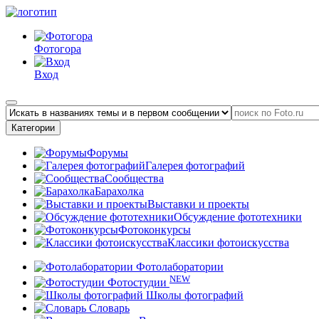
Фотогора
Вход
Категории
Форумы
Галерея фотографий
Сообщества
Барахолка
Выставки и проекты
Обсуждение фототехники
Фотоконкурсы
Классики фотоискусства
Фотолаборатории
NEW
Фотостудии
Школы фотографий
Словарь