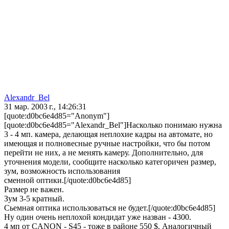
Alexandr_Bel
31 мар. 2003 г., 14:26:31
[quote:d0bc6e4d85="Anonym"]
[quote:d0bc6e4d85="Alexandr_Bel"]Насколько понимаю нужна
3 - 4 мп. камера, делающая неплохие кадры на автомате, но
имеющая и полновесные ручные настройки, что бы потом
перейти не них, а не менять камеру. Дополнительно, для
уточнения модели, сообщите насколько категоричен размер,
зум, возможность использования
сменной оптики.[/quote:d0bc6e4d85]
Размер не важен.
Зум 3-5 кратный.
Сьемная оптика использоваться не будет.[/quote:d0bc6e4d85]
Ну один очень неплохой кондидат уже назван - 4300.
4 мп от CANON - S45 - тоже в районе 550 $. Аналогичный