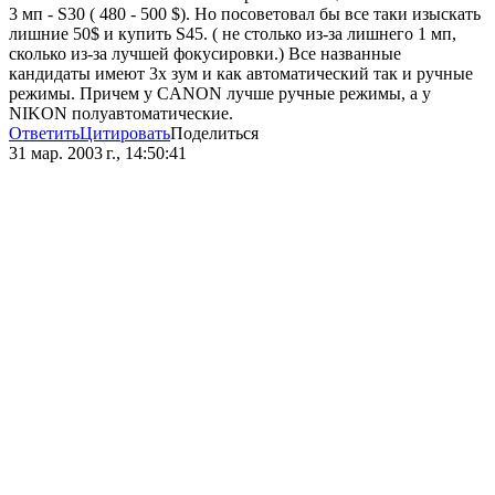
3 мп - S30 ( 480 - 500 $). Но посоветовал бы все таки изыскать
лишние 50$ и купить S45. ( не столько из-за лишнего 1 мп,
сколько из-за лучшей фокусировки.) Все названные
кандидаты имеют 3х зум и как автоматический так и ручные
режимы. Причем у CANON лучше ручные режимы, а у
NIKON полуавтоматические.
Ответить
Цитировать
Поделиться
31 мар. 2003 г., 14:50:41