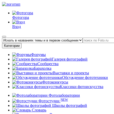
Фотогора
Вход
Категории
Форумы
Галерея фотографий
Сообщества
Барахолка
Выставки и проекты
Обсуждение фототехники
Фотоконкурсы
Классики фотоискусства
Фотолаборатории
NEW
Фотостудии
Школы фотографий
Словарь