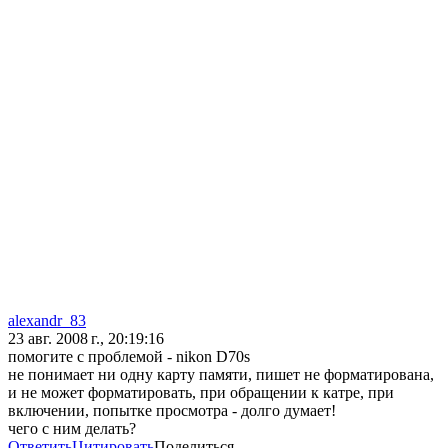
alexandr_83
23 авг. 2008 г., 20:19:16
помогите с проблемой - nikon D70s
не понимает ни одну карту памяти, пишет не форматирована,
и не может форматировать, при обращении к катре, при
включении, попытке просмотра - долго думает!
чего с ним делать?
Ответить
Цитировать
Поделиться