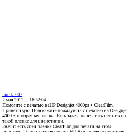
himik_007
2 мая 2012 г., 16:32:04
Помогите с печатью наHP Designjet 4000ps + ClearFilm.
Приветствую. Подскажите пожалуйста с печатью на Designjet
4000 + прозрачная пленка. Есть задача напечатать негатив на
такой пленке для цианотипии.
Значит есть спец пленка ClearFilm для печати на этом
принтере. То есть родная пленка HP. Выставляю в принтере