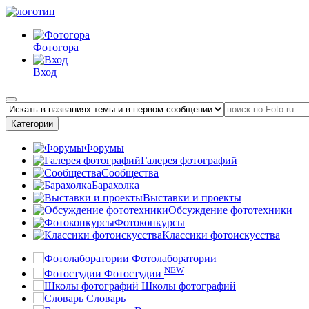
Фотогора
Вход
Категории
Форумы
Галерея фотографий
Сообщества
Барахолка
Выставки и проекты
Обсуждение фототехники
Фотоконкурсы
Классики фотоискусства
Фотолаборатории
NEW
Фотостудии
Школы фотографий
Словарь