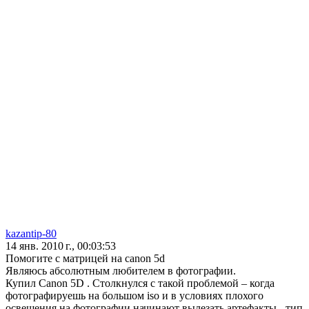
kazantip-80
14 янв. 2010 г., 00:03:53
Помогите с матрицей на canon 5d
Являюсь абсолютным любителем в фотографии.
Купил Сanon 5D . Столкнулся с такой проблемой – когда
фотографируешь на большом iso и в условиях плохого
освещения на фотографии начинают вылезать артефакты - тип