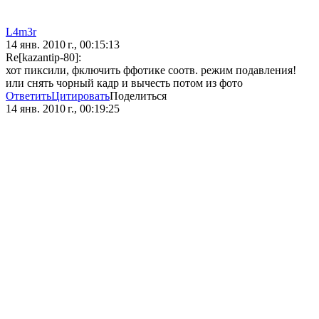
L4m3r
14 янв. 2010 г., 00:15:13
Re[kazantip-80]:
хот пиксили, фключить ффотике соотв. режим подавления!
или снять чорный кадр и вычесть потом из фото
Ответить
Цитировать
Поделиться
14 янв. 2010 г., 00:19:25