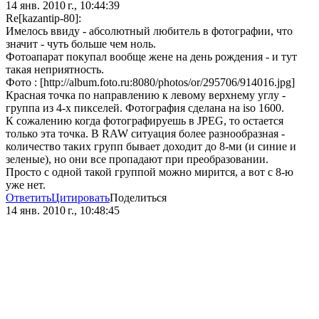
14 янв. 2010 г., 10:44:39
Re[kazantip-80]:
Имелось ввиду - абсолютный любитель в фотографии, что
значит - чуть больше чем ноль.
Фотоапарат покупал вообще жене на день рождения - и тут
такая неприятность.
Фото : [http://album.foto.ru:8080/photos/or/295706/914016.jpg]
Красная точка по направлению к левому верхнему углу -
группа из 4-х пикселей. Фотография сделана на iso 1600.
К сожалению когда фотографируешь в JPEG, то остается
только эта точка. В RAW ситуация более разнообразная -
количество таких групп бывает доходит до 8-ми (и синие и
зеленые), но они все пропадают при преобразовании.
Просто с одной такой группой можно мирится, а вот с 8-ю
уже нет.
Ответить
Цитировать
Поделиться
14 янв. 2010 г., 10:48:45