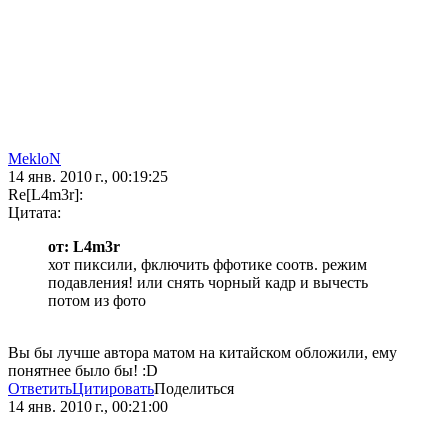
MekloN
14 янв. 2010 г., 00:19:25
Re[L4m3r]:
Цитата:
от: L4m3r
хот пиксили, фключить ффотике соотв. режим
подавления! или снять чорный кадр и вычесть
потом из фото
Вы бы лучше автора матом на китайском обложили, ему
понятнее было бы! :D
Ответить
Цитировать
Поделиться
14 янв. 2010 г., 00:21:00