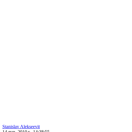
Stanislav Alekseevit
14 янв. 2010 г., 14:38:55