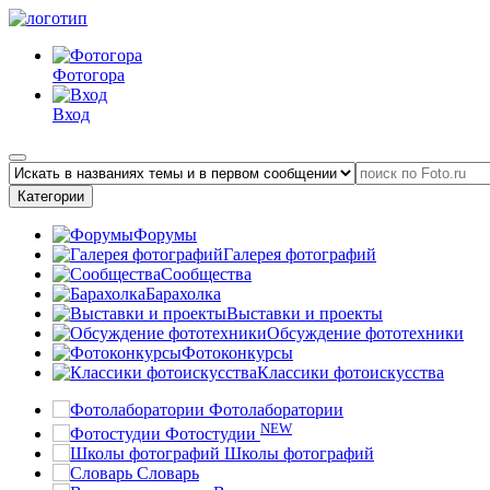
Фотогора
Вход
Категории
Форумы
Галерея фотографий
Сообщества
Барахолка
Выставки и проекты
Обсуждение фототехники
Фотоконкурсы
Классики фотоискусства
Фотолаборатории
NEW
Фотостудии
Школы фотографий
Словарь