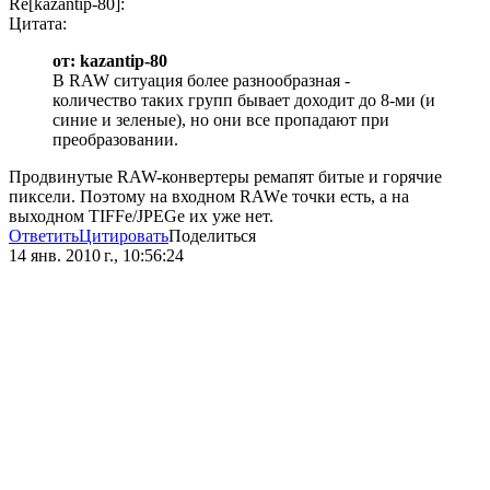
Re[kazantip-80]:
Цитата:
от: kazantip-80
В RAW ситуация более разнообразная -
количество таких групп бывает доходит до 8-ми (и
синие и зеленые), но они все пропадают при
преобразовании.
Продвинутые RAW-конвертеры ремапят битые и горячие
пиксели. Поэтому на входном RAWе точки есть, а на
выходном TIFFe/JPEGe их уже нет.
Ответить
Цитировать
Поделиться
14 янв. 2010 г., 10:56:24