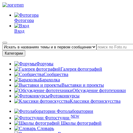
Фотогора
Вход
Категории
Форумы
Галерея фотографий
Сообщества
Барахолка
Выставки и проекты
Обсуждение фототехники
Фотоконкурсы
Классики фотоискусства
Фотолаборатории
NEW
Фотостудии
Школы фотографий
Словарь