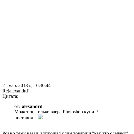
21 мар. 2018 г., 16:30:44
Re[alexandrd]:
Цитата:
от: alexandrd
Может он только вчера Photoshop купил/
поставил...
Ровно тему назад, вопрошал один товарищ "как это сделано"