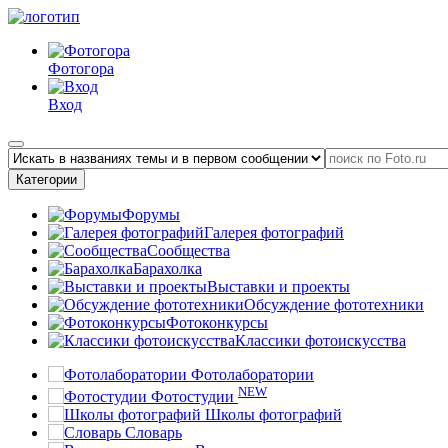
Фотогора
Вход
Категории
Форумы
Галерея фотографий
Сообщества
Барахолка
Выставки и проекты
Обсуждение фототехники
Фотоконкурсы
Классики фотоискусства
Фотолаборатории
NEW
Фотостудии
Школы фотографий
Словарь