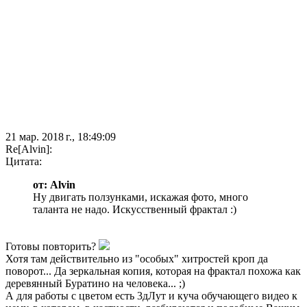
21 мар. 2018 г., 18:49:09
Re[Alvin]:
Цитата:
от: Alvin
Ну двигать ползунками, искажая фото, много
таланта не надо. Искусственный фрактал :)
Готовы повторить?
Хотя там действительно из "особых" хитростей кроп да
поворот... Да зеркальная копия, которая на фрактал похожа как
деревянный Буратино на человека... ;)
А для работы с цветом есть 3дЛут и куча обучающего видео к