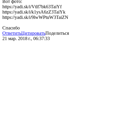
Вот фото:
https://yadi.sk/i/Vtlf7bk63TaiYf
https://yadi.sk/i/k1ysA6zZ3TaiYk
https://yadi.sk/i/9lwWPtuW3TaiZN
Спасибо
Ответить
Цитировать
Поделиться
21 мар. 2018 г., 06:37:33