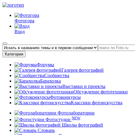
Фотогора
Вход
Категории
Форумы
Галерея фотографий
Сообщества
Барахолка
Выставки и проекты
Обсуждение фототехники
Фотоконкурсы
Классики фотоискусства
Фотолаборатории
NEW
Фотостудии
Школы фотографий
Словарь