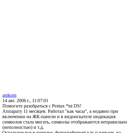
amkom
14 авг. 2006 г., 11:07:01
Помогите разобраться с Pentax *ist DS!
Аппарату 11 месяцев. Работал "как часы", а недавно при
включении на ЖК-панели и в видоискателе индикация
символов стала мигать, символы отображаются неправильно
(неполностью) и т.д.
Остальное все в порядке, фотографирует как и раньше, на