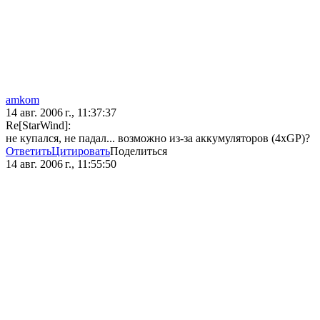
amkom
14 авг. 2006 г., 11:37:37
Re[StarWind]:
не купался, не падал... возможно из-за аккумуляторов (4xGP)?
Ответить
Цитировать
Поделиться
14 авг. 2006 г., 11:55:50