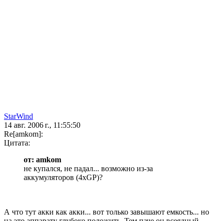
StarWind
14 авг. 2006 г., 11:55:50
Re[amkom]:
Цитата:
от: amkom
не купался, не падал... возможно из-за
аккумуляторов (4xGP)?
А что тут акки как акки... вот только завышают емкость... но
на это аппарату глубоко положить. Тем паче он всеядный....