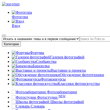
Фотогора
Вход
Категории
Форумы
Галерея фотографий
Сообщества
Барахолка
Выставки и проекты
Обсуждение фототехники
Фотоконкурсы
Классики фотоискусства
Фотолаборатории
NEW
Фотостудии
Школы фотографий
Словарь