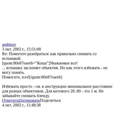
arubtsov
3 окт. 2002 г., 15:51:00
Re: Помогите разобраться: как правильно снимать со
вспышкой.
[quote:80e87eaeeb="Коша"]Уважаемые все!
... вспышку заслоняет объектив. Но как этого избежать - не
могу понять.
Помогите, плз![/quote:80e87eaeeb]
Избежать просто - см. в инструкции минимальное расстояние
для разных объективов. Для китового 28..80 - это 1 м. Не
забывайте снимать бленду.
Ответить
Цитировать
Поделиться
4 окт. 2002 г., 11:48:38