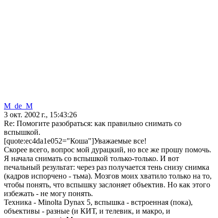
M_de_M
3 окт. 2002 г., 15:43:26
Re: Помогите разобраться: как правильно снимать со
вспышкой.
[quote:ec4da1e052="Коша"]Уважаемые все!
Скорее всего, вопрос мой дурацкий, но все же прошу помочь.
Я начала снимать со вспышкой только-только. И вот
печальный результат: через раз получается тень снизу снимка
(кадров испорчено - тьма). Мозгов моих хватило только на то,
чтобы понять, что вспышку заслоняет объектив. Но как этого
избежать - не могу понять.
Техника - Minolta Dynax 5, вспышка - встроенная (пока),
объективы - разные (и КИТ, и телевик, и макро, и