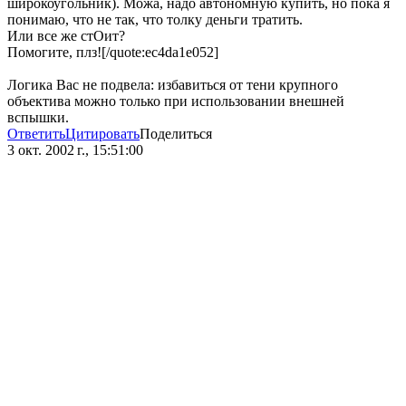
широкоугольник). Можа, надо автономную купить, но пока я
понимаю, что не так, что толку деньги тратить.
Или все же стОит?
Помогите, плз![/quote:ec4da1e052]
Логика Вас не подвела: избавиться от тени крупного
объектива можно только при использовании внешней
вспышки.
Ответить
Цитировать
Поделиться
3 окт. 2002 г., 15:51:00