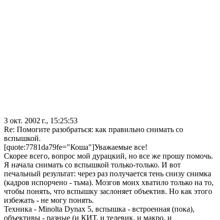
3 окт. 2002 г., 15:25:53
Re: Помогите разобраться: как правильно снимать со
вспышкой.
[quote:7781da79fe="Коша"]Уважаемые все!
Скорее всего, вопрос мой дурацкий, но все же прошу помочь.
Я начала снимать со вспышкой только-только. И вот
печальный результат: через раз получается тень снизу снимка
(кадров испорчено - тьма). Мозгов моих хватило только на то,
чтобы понять, что вспышку заслоняет объектив. Но как этого
избежать - не могу понять.
Техника - Minolta Dynax 5, вспышка - встроенная (пока),
объективы - разные (и КИТ, и телевик, и макро, и