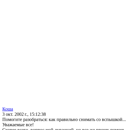
Коша
3 окт. 2002 г., 15:12:38
Помогите разобраться: как правильно снимать со вспышкой...
Уважаемые все!
Скорее всего, вопрос мой дурацкий, но все же прошу помочь.