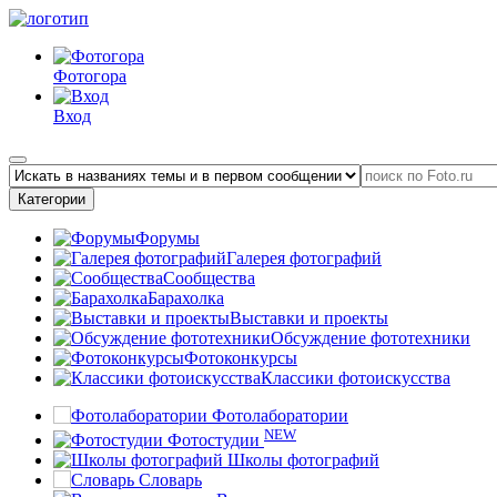
Фотогора
Вход
Категории
Форумы
Галерея фотографий
Сообщества
Барахолка
Выставки и проекты
Обсуждение фототехники
Фотоконкурсы
Классики фотоискусства
Фотолаборатории
NEW
Фотостудии
Школы фотографий
Словарь