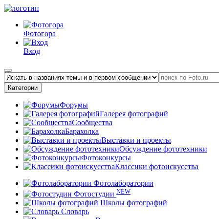
Фотогора
Вход
Категории
Форумы
Галерея фотографий
Сообщества
Барахолка
Выставки и проекты
Обсуждение фототехники
Фотоконкурсы
Классики фотоискусства
Фотолаборатории
NEW
Фотостудии
Школы фотографий
Словарь