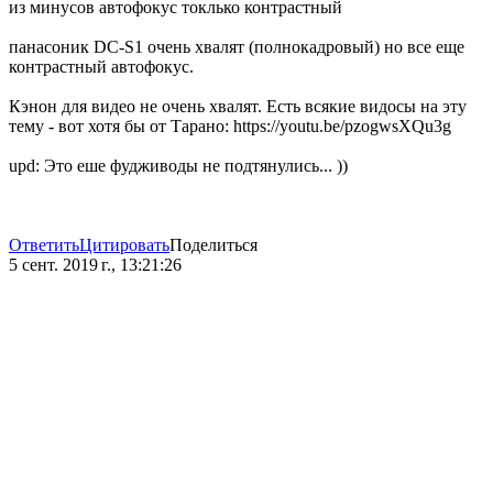
из минусов автофокус токлько контрастный
панасоник DC-S1 очень хвалят (полнокадровый) но все еще
контрастный автофокус.
Кэнон для видео не очень хвалят. Есть всякие видосы на эту
тему - вот хотя бы от Тарано: https://youtu.be/pzogwsXQu3g
upd: Это еше фудживоды не подтянулись... ))
Ответить
Цитировать
Поделиться
5 сент. 2019 г., 13:21:26