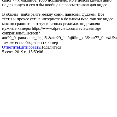
сапог - 4к мыльное, 1080 нормально, но в целом камера явно
не для видео и его я бы вообще не рассматривал для видео.
В общем - выбирайте между сони, панасом, фуджем. Все
тесты и прочее есть в интернете в большом к-ве, так же видео
можно сравнить вот тут в разных режимах подставляя
нужные камеры https://www.dpreview.com/reviews/image-
comparison/fullscreen?
attr29_0=panasonic_dcgh5s&attr29_1=fujifilm_xt3&attr72_0=c4
там же есть обзоры и ттх камер
Ответить
Цитировать
Поделиться
5 сент. 2019 г., 15:59:06