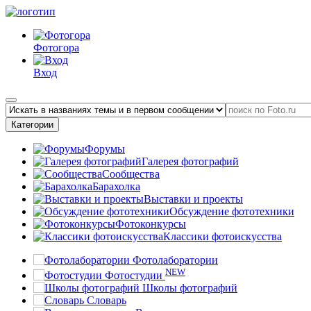
Фотогора
Вход
Категории
Форумы
Галерея фотографий
Сообщества
Барахолка
Выставки и проекты
Обсуждение фототехники
Фотоконкурсы
Классики фотоискусства
Фотолаборатории
NEW
Фотостудии
Школы фотографий
Словарь