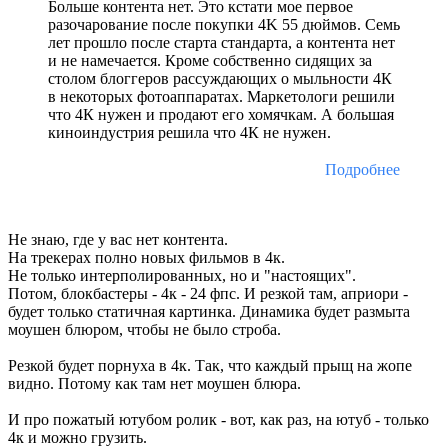
Больше контента нет. Это кстати мое первое
разочарование после покупки 4K 55 дюймов. Семь
лет прошло после старта стандарта, а контента нет
и не намечается. Кроме собственно сидящих за
столом блоггеров рассуждающих о мыльности 4К
в некоторых фотоаппаратах. Маркетологи решили
что 4К нужен и продают его хомячкам. А большая
киноиндустрия решила что 4К не нужен.
Подробнее
Не знаю, где у вас нет контента.
На трекерах полно новых фильмов в 4к.
Не только интерполированных, но и "настоящих".
Потом, блокбастеры - 4к - 24 фпс. И резкой там, априори -
будет только статичная картинка. Динамика будет размыта
моушен блюром, чтобы не было строба.
Резкой будет порнуха в 4к. Так, что каждый прыщ на жопе
видно. Потому как там нет моушен блюра.
И про пожатый ютубом ролик - вот, как раз, на ютуб - только
4к и можно грузить.