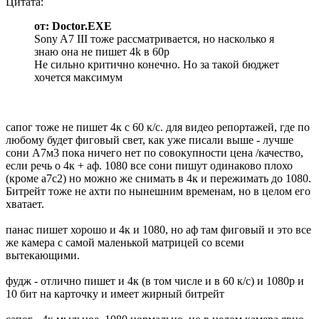
Цитата:
от: Doctor.EXE
Sony A7 III тоже рассматривается, но насколько я
знаю она не пишет 4k в 60p
Не сильно критично конечно. Но за такой бюджет
хочется максимум
сапог тоже не пишет 4к с 60 к/с. для видео репортажей, где по
любому будет фиговый свет, как уже писали выше - лучше
сони А7м3 пока ничего нет по совокупности цена /качество,
если речь о 4к + аф. 1080 все сони пишут одинаково плохо
(кроме а7с2) но можно же снимать в 4к и пережимать до 1080.
Битрейт тоже не ахти по нынешним временам, но в целом его
хватает.
панас пишет хорошо и 4к и 1080, но аф там фиговый и это все
же камера с самой маленькой матрицей со всеми
вытекающими.
фудж - отлично пишет и 4к (в том числе и в 60 к/с) и 1080р и
10 бит на карточку и имеет жирный битрейт