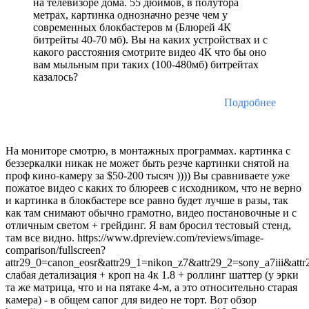
на телевизоре дома. 55 дюймов, в полутора
метрах, картинка однозначно резче чем у
современных блокбастеров м (Блюрей 4К
битрейты 40-70 мб). Вы на каких устройствах и с
какого расстояния смотрите видео 4К что бы оно
вам мыльным при таких (100-480мб) битрейтах
казалось?
Подробнее
На мониторе смотрю, в монтажных программах. картинка с
беззеркалки никак не может быть резче картинки снятой на
проф кино-камеру за $50-200 тысяч )))) Вы сравниваете уже
пожатое видео с каких то блюреев с исходником, что не верно
и картинка в блокбастере все равно будет лучше в разы, так
как там снимают обычно грамотно, видео постановочные и с
отличным светом + грейдинг. Я вам бросил тестовый стенд,
там все видно. https://www.dpreview.com/reviews/image-
comparison/fullscreen?
attr29_0=canon_eosr&attr29_1=nikon_z7&attr29_2=sony_a7iii&at
слабая детализация + кроп на 4к 1.8 + роллинг шаттер (у эрки
та же матрица, что и на пятаке 4-м, а это относительно старая
камера) - в общем сапог для видео не торт. Вот обзор