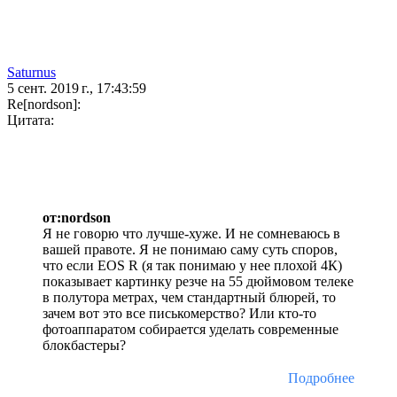
Saturnus
5 сент. 2019 г., 17:43:59
Re[nordson]:
Цитата:
от:nordson
Я не говорю что лучше-хуже. И не сомневаюсь в
вашей правоте. Я не понимаю саму суть споров,
что если EOS R (я так понимаю у нее плохой 4К)
показывает картинку резче на 55 дюймовом телеке
в полутора метрах, чем стандартный блюрей, то
зачем вот это все писькомерство? Или кто-то
фотоаппаратом собирается уделать современные
блокбастеры?
Подробнее