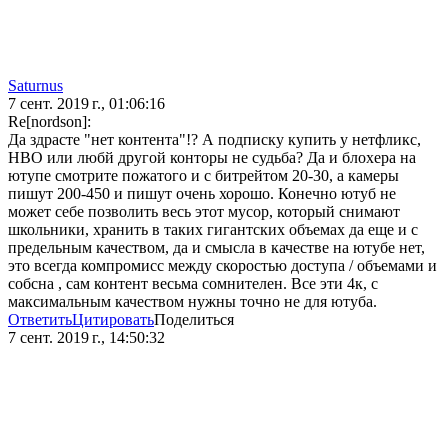
Saturnus
7 сент. 2019 г., 01:06:16
Re[nordson]:
Да здрасте "нет контента"!? А подписку купить у нетфликс,
НВО или любй другой конторы не судьба? Да и блохера на
ютупе смотрите пожатого и с битрейтом 20-30, а камеры
пишут 200-450 и пишут очень хорошо. Конечно ютуб не
может себе позволить весь этот мусор, который снимают
школьники, хранить в таких гигантских объемах да еще и с
предельным качеством, да и смысла в качестве на ютубе нет,
это всегда компромисс между скоростью доступа / объемами и
собсна , сам контент весьма сомнителен. Все эти 4к, с
максимальным качеством нужны точно не для ютуба.
Ответить
Цитировать
Поделиться
7 сент. 2019 г., 14:50:32