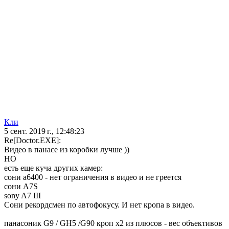
Кли
5 сент. 2019 г., 12:48:23
Re[Doctor.EXE]:
Видео в панасе из коробки лучше ))
НО
есть еще куча других камер:
сони а6400 - нет ограничения в видео и не греется
сони А7S
sony A7 III
Сони рекордсмен по автофокусу. И нет кропа в видео.
панасоник G9 / GH5 /G90 кроп х2 из плюсов - вес объективов