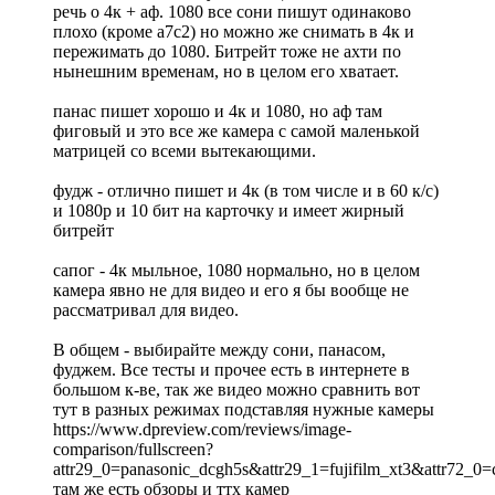
речь о 4к + аф. 1080 все сони пишут одинаково
плохо (кроме а7с2) но можно же снимать в 4к и
пережимать до 1080. Битрейт тоже не ахти по
нынешним временам, но в целом его хватает.
панас пишет хорошо и 4к и 1080, но аф там
фиговый и это все же камера с самой маленькой
матрицей со всеми вытекающими.
фудж - отлично пишет и 4к (в том числе и в 60 к/с)
и 1080р и 10 бит на карточку и имеет жирный
битрейт
сапог - 4к мыльное, 1080 нормально, но в целом
камера явно не для видео и его я бы вообще не
рассматривал для видео.
В общем - выбирайте между сони, панасом,
фуджем. Все тесты и прочее есть в интернете в
большом к-ве, так же видео можно сравнить вот
тут в разных режимах подставляя нужные камеры
https://www.dpreview.com/reviews/image-
comparison/fullscreen?
attr29_0=panasonic_dcgh5s&attr29_1=fujifilm_xt3&attr72
там же есть обзоры и ттх камер