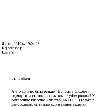
6 сент. 2019 г., 19:04:28
Re[nordson]:
Цитата:
от:nordson
А что должно быть резким? Волосы у блохера
сидящего за столом на пожатом ютубом ролике? К
сожалению классное качество (4К 60FPS) только в
демороликах на витринах магазинов техники.