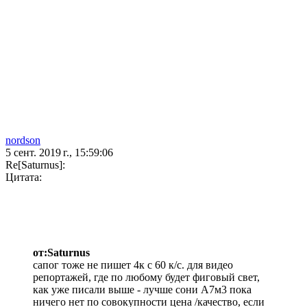
nordson
5 сент. 2019 г., 15:59:06
Re[Saturnus]:
Цитата:
от:Saturnus
сапог тоже не пишет 4к с 60 к/с. для видео
репортажей, где по любому будет фиговый свет,
как уже писали выше - лучше сони А7м3 пока
ничего нет по совокупности цена /качество, если