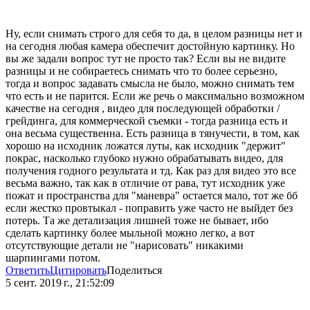
Ну, если снимать строго для себя то да, в целом разницы нет и
на сегодня любая камера обеспечит достойную картинку. Но
вы же задали вопрос тут не просто так? Если вы не видите
разницы и не собираетесь снимать что то более серьезно,
тогда и вопрос задавать смысла не было, можно снимать тем
что есть и не парится. Если же речь о максимально возможном
качестве на сегодня , видео для последующей обработки /
грейдинга, для коммерческой съемки - тогда разница есть и
она весьма существенна. Есть разница в тянучести, в том, как
хорошо на исходник ложатся луты, как исходник "держит"
покрас, насколько глубоко нужно обрабатывать видео, для
получения годного результата и тд. Как раз для видео это все
весьма важно, так как в отличие от рава, тут исходник уже
пожат и пространства для "маневра" остается мало, тот же бб
если жестко провтыкал - поправить уже часто не выйдет без
потерь. Та же детализация лишней тоже не бывает, ибо
сделать картинку более мыльной можно легко, а вот
отсутствующие детали не "нарисовать" никакими
шарпингами потом.
Ответить
Цитировать
Поделиться
5 сент. 2019 г., 21:52:09