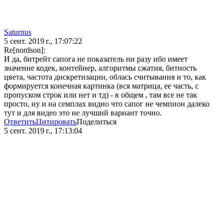
Saturnus
5 сент. 2019 г., 17:07:22
Re[nordson]:
И да, битрейт сапога не показатель ни разу ибо имеет
значение кодек, контейнер, алгоритмы сжатия, битность
цвета, частота дискретизации, облась считывания и то, как
формируется конечная картинка (вся матрица, ее часть, с
пропуском строк или нет и тд) - в общем , там все не так
просто, ну и на семплах видно что сапог не чемпион далеко
тут и для видео это не лучший вариант точно.
Ответить
Цитировать
Поделиться
5 сент. 2019 г., 17:13:04