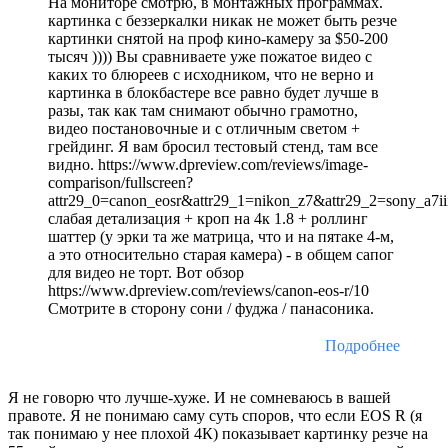
На мониторе смотрю, в монтажных программах.
картинка с беззеркалки никак не может быть резче
картинки снятой на проф кино-камеру за $50-200
тысяч )))) Вы сравниваете уже пожатое видео с
каких то блюреев с исходником, что не верно и
картинка в блокбастере все равно будет лучше в
разы, так как там снимают обычно грамотно,
видео постановочные и с отличным светом +
грейдинг. Я вам бросил тестовый стенд, там все
видно. https://www.dpreview.com/reviews/image-
comparison/fullscreen?
attr29_0=canon_eosr&attr29_1=nikon_z7&attr29_2=sony_a7
слабая детализация + кроп на 4к 1.8 + роллинг
шаттер (у эрки та же матрица, что и на пятаке 4-м,
а это относительно старая камера) - в общем сапог
для видео не торт. Вот обзор
https://www.dpreview.com/reviews/canon-eos-r/10
Смотрите в сторону сони / фуджа / панасоника.
Подробнее
Я не говорю что лучше-хуже. И не сомневаюсь в вашей
правоте. Я не понимаю саму суть споров, что если EOS R (я
так понимаю у нее плохой 4К) показывает картинку резче на