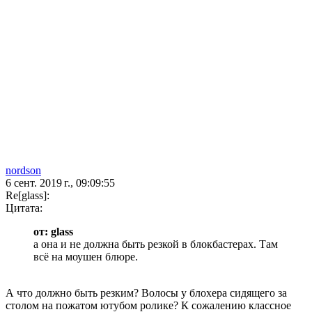
nordson
6 сент. 2019 г., 09:09:55
Re[glass]:
Цитата:
от: glass
а она и не должна быть резкой в блокбастерах. Там
всё на моушен блюре.
А что должно быть резким? Волосы у блохера сидящего за
столом на пожатом ютубом ролике? К сожалению классное