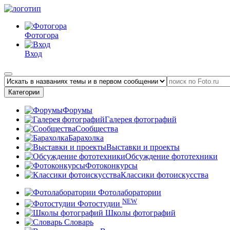
Фотогора
Вход
Категории
Форумы
Галерея фотографий
Сообщества
Барахолка
Выставки и проекты
Обсуждение фототехники
Фотоконкурсы
Классики фотоискусства
Фотолаборатории
NEW
Фотостудии
Школы фотографий
Словарь