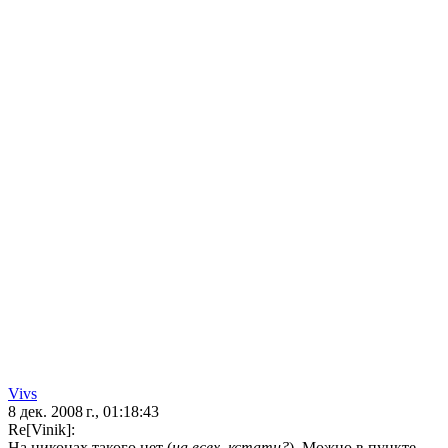
Vivs
8 дек. 2008 г., 01:18:43
Re[Vinik]:
На никонах такого нет (
на всех, кстати?
). Можно в пункте