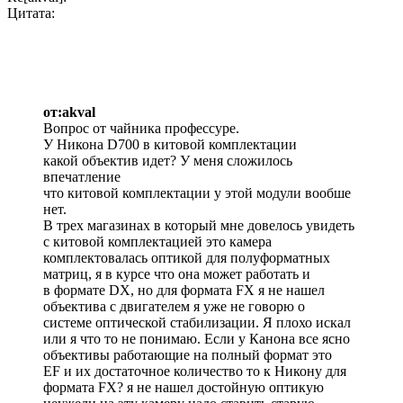
Цитата:
от:akval
Вопрос от чайника профессуре.
У Никона D700 в китовой комплектации
какой объектив идет? У меня сложилось
впечатление
что китовой комплектации у этой модули вообше
нет.
В трех магазинах в который мне довелось увидеть
с китовой комплектацией это камера
комплектовалась оптикой для полуформатных
матриц, я в курсе что она может работать и
в формате DX, но для формата FX я не нашел
объектива с двигателем я уже не говорю о
системе оптической стабилизации. Я плохо искал
или я что то не понимаю. Если у Канона все ясно
объективы работающие на полный формат это
EF и их достаточное количество то к Никону для
формата FX? я не нашел достойную оптикую