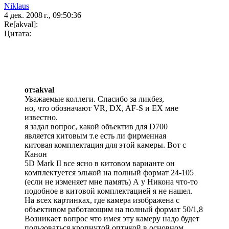
Niklaus
4 дек. 2008 г., 09:50:36
Re[akval]:
Цитата:
от:akval
Уважаемые коллеги. Спасибо за ликбез,
но, что обозначают VR, DX, AF-S и EX мне
известно.
я задал вопрос, какой объектив для D700
является китовым т.е есть ли фирменная
китовая комплектация для этой камеры. Вот с
Канон
5D Mark II все ясно в китовом варианте он
комплектуется элькой на полный формат 24-105
(если не изменяет мне память) А у Никона что-то
подобное в китовой комплектацией я не нашел.
На всех картинках, где камера изображена с
объективом работающим на полный формат 50/1,8
Возникает вопрос что имея эту камеру надо будет
пользоваться кропнутой оптикой в основном.