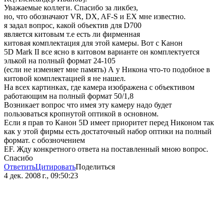
Уважаемые коллеги. Спасибо за ликбез,
но, что обозначают VR, DX, AF-S и EX мне известно.
я задал вопрос, какой объектив для D700
является китовым т.е есть ли фирменная
китовая комплектация для этой камеры. Вот с Канон
5D Mark II все ясно в китовом варианте он комплектуется
элькой на полный формат 24-105
(если не изменяет мне память) А у Никона что-то подобное в
китовой комплектацией я не нашел.
На всех картинках, где камера изображена с объективом
работающим на полный формат 50/1,8
Возникает вопрос что имея эту камеру надо будет
пользоваться кропнутой оптикой в основном.
Если я прав то Канон 5D имеет приоритет перед Никоном так
как у этой фирмы есть достаточный набор оптики на полный
формат. с обозночением
EF. Жду конкретного ответа на поставленный мною вопрос.
Спасибо
Ответить
Цитировать
Поделиться
4 дек. 2008 г., 09:50:23