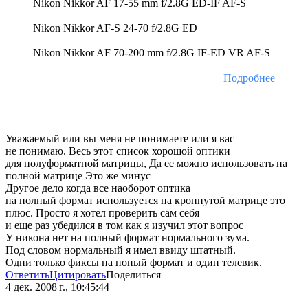
Nikon Nikkor AF 17-55 mm f/2.8G ED-IF AF-S
Nikon Nikkor AF-S 24-70 f/2.8G ED
Nikon Nikkor AF 70-200 mm f/2.8G IF-ED VR AF-S
Подробнее
Уважаемый или вы меня не понимаете или я вас
не понимаю. Весь этот список хорошой оптики
для полуформатной матрицы, Да ее можно использовать на
полной матрице Это же минус
Другое дело когда все наоборот оптика
на полный формат используется на кропнутой матрице это
плюс. Просто я хотел проверить сам себя
и еще раз убедился в том как я изучил этот вопрос
У никона нет на полный формат нормального зума.
Под словом нормальный я имел ввиду штатный.
Одни только фиксы на поный формат и один телевик.
Ответить
Цитировать
Поделиться
4 дек. 2008 г., 10:45:44