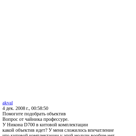
akval
4 дек. 2008 г., 00:58:50
Помогите подобрать объектив
Вопрос от чайника профессуре.
У Никона D700 в китовой комплектации
какой объектив идет? У меня сложилось впечатление
что китовой комплектации у этой модули вообше нет.