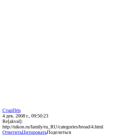
СтарПёр
4 дек. 2008 г., 09:50:23
Re[akval]:
http://nikon.ru/family/ru_RU/categories/broad/4.html
Ответить
Цитировать
Поделиться