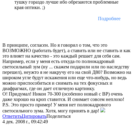
тушку гораздо лучше ибо обрезаются проблемные
края оптики. ;)
Подробнее
В принципе, согласен. Но я говорил о том, что это
ВОЗМОЖНО (работать будет), а ставить или не ставить и как
это влияет на качество - это каждый решает для себя сам.
Например, если у меня есть откуда-то полнокадровый
светосильный зум (ну ... скажем подарили или по наследству
перешел), неужто я не накручу его на свой Д80? Возможно на
широком угле будут искажения или еще что-нибудь, но ведь
можно приспособиться и снимать на тех фокусных и
диафрагмах, где он дает отличную картинку.
О! Придумал! Никон 70-300 (особенно новый с ВР) очень
даже хорошо на кроп ставится. И снимает совсем неплохо!
P.S. Это просто пример! У меня нет полнокадрового
светосильного зума. Хотя, могу принять в дар!
Ответить
Цитировать
Поделиться
4 дек. 2008 г., 09:42:49