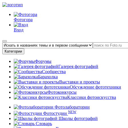
Фотогора
Вход
Категории
Форумы
Галерея фотографий
Сообщества
Барахолка
Выставки и проекты
Обсуждение фототехники
Фотоконкурсы
Классики фотоискусства
Фотолаборатории
NEW
Фотостудии
Школы фотографий
Словарь