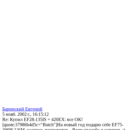
Баринский Евгений
5 нояб. 2002 г., 16:15:12
Re: Купил EF28-135IS + 420ЕХ: все ОК!
[quote:37986b4d5c="Butch"]На новый год подарю себе EF75-
300IS USM, надеюсь понравится... Всем спасибо и успехов. :)