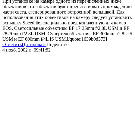
При установке на камере одного из перечисленных ниже
объективов этот объектив будет препятствовать прохождению
части света, сгенерированного встроенной вспышкой. Для
использования этих объективов на камеру следует установить
вспышку Speedlite, специально предназначенную для камер
EOS. Светосильные объективы EF 17-35mm f/2,8L USM и EF
28-70mm f/2.8L USM. Супертелеобъективы EF 300mm f/2.8L IS
USM и EF 600mm f/4L IS USM.[/quote:1639b0d373]
Ответить
Цитировать
Поделиться
4 нояб. 2002 г., 09:41:52