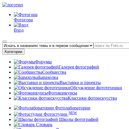
Фотогора
Вход
Категории
Форумы
Галерея фотографий
Сообщества
Барахолка
Выставки и проекты
Обсуждение фототехники
Фотоконкурсы
Классики фотоискусства
Фотолаборатории
NEW
Фотостудии
Школы фотографий
Словарь