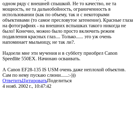
одном ряду с внешней спышкой. Не то качество, не та
мощность, не та дальнобойность, ограниченность в
использовании (как по объему, так и с некоторыми
объективами (то самое пресловутое затенение). Красные глаза
на фотографиях - на внешних вспышках такого никогда не
было! Конечно, можно было просто включить режим
подавления красных глаз.... Только...... это уж очень
напоминает мыльницу, не так ли?.
Надоели мне эти мучения и в субботу приобрел Canon
Speedlite 550EX. Начинаю осваивать.
А Canon EF28-135 IS USM очень даже неплохой объектив.
Сам по нему пускаю слюни......:-)))
Ответить
Цитировать
Поделиться
4 нояб. 2002 г., 10:47:42