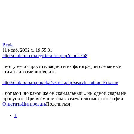
Benia
11 нояб. 2002 г., 19:55:31
http://club.foto.ru/register/user.php?u_id=768
- вот у него спросите, заодно и на фотографии сделанные
этими линзами поглядите.
http://club.foto.ru/phpbb2/search.php?search_author=Енотик
- бог мой, но какой же он скандальный... ни одной свары не
пропустит. При всём при том - замечательные фотографии.
Ответить
Цитировать
Поделиться
1