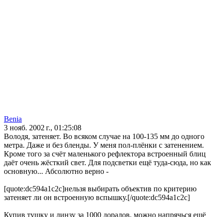
Benia
3 нояб. 2002 г., 01:25:08
Володя, затеняет. Во всяком случае на 100-135 мм до одного
метра. Даже и без бленды. У меня пол-плёнки с затенением.
Кроме того за счёт маленького рефлектора встроенный блиц
даёт очень жёсткий свет. Для подсветки ещё туда-сюда, но как
основную... Абсолютно верно -
[quote:dc594a1c2c]нельзя выбирать объектив по критерию
затеняет ли он встроенную вспышку.[/quote:dc594a1c2c]
Купив тушку и линзу за 1000 доралов, можно напрячься ещё