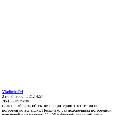
Vladimir-Od
2 нояб. 2002 г., 21:14:57
28-135 конечно
нельзя выбирать объектив по критерию затеняет ли он
встроенную вспышку. Несколько раз подсвечивал встроенной
вспышкой при надетом 28-135 с блендой передний план,