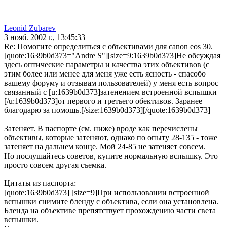
Leonid Zubarev
3 нояб. 2002 г., 13:45:33
Re: Помогите определиться с объективами для canon eos 30.
[quote:1639b0d373="Andre S"][size=9:1639b0d373]Не обсуждая
здесь оптические параметры и качества этих объективов (с
этим более или менее для меня уже есть ясность - спасобо
вашему форуму и отзывам пользователей) у меня есть вопрос
связанный с [u:1639b0d373]затенением встроенной вспышки
[/u:1639b0d373]от первого и третьего обективов. Заранее
благодарю за помощь.[/size:1639b0d373][/quote:1639b0d373]
Затеняет. В паспорте (см. ниже) вроде как перечислены
объективы, которые затеняют, однако по опыту 28-135 - тоже
затеняет на дальнем конце. Мой 24-85 не затеняет совсем.
Но послушайтесь советов, купите нормальную вспышку. Это
просто совсем другая съемка.
Цитаты из паспорта:
[quote:1639b0d373] [size=9]При использовании встроенной
вспышки снимите бленду с объектива, если она установлена.
Бленда на объективе препятствует прохождению части света
вспышки.