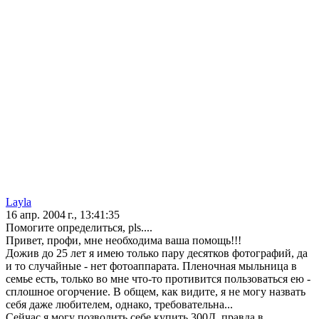
Layla
16 апр. 2004 г., 13:41:35
Помогите определиться, pls....
Привет, профи, мне необходима ваша помощь!!!
Дожив до 25 лет я имею только пару десятков фотографий, да
и то случайные - нет фотоаппарата. Пленочная мыльница в
семье есть, только во мне что-то противится пользоваться ею -
сплошное огорчение. В общем, как видите, я не могу назвать
себя даже любителем, однако, требовательна...
Сейчас я могу позволить себе купить 300Д, правда в