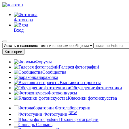
Фотогора
Вход
Категории
Форумы
Галерея фотографий
Сообщества
Барахолка
Выставки и проекты
Обсуждение фототехники
Фотоконкурсы
Классики фотоискусства
Фотолаборатории
NEW
Фотостудии
Школы фотографий
Словарь