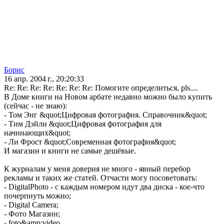
Борис
16 апр. 2004 г., 20:20:33
Re: Re: Re: Re: Re: Re: Re: Помогите определиться, pls....
В Доме книги на Новом арбате недавно можно было купить
(сейчас - не знаю):
- Том Энг &quot;Цифровая фотография. Справочник&quot;
- Тим Дэйли &quot;Цифровая фотография для
начинающих&quot;
- Ли Фрост &quot;Современная фотография&quot;
И магазин и книги не самые дешёвые.
К журналам у меня доверия не много - явный перебор
рекламы и таких же статей. Отчасти могу посоветовать:
- DigitalPhoto - с каждым номером идут два диска - кое-что
почерпнуть можно;
- Digital Camera;
- Фото Магазин;
- foto&amp;video.