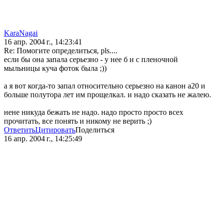
KaraNagai
16 апр. 2004 г., 14:23:41
Re: Помогите определиться, pls....
если бы она запала серьезно - у нее б и с пленочной
мыльницы куча фоток была ;))
а я вот когда-то запал относительно серьезно на канон а20 и
больше полутора лет им прощелкал. и надо сказать не жалею.
нене никуда бежать не надо. надо просто просто всех
прочитать, все понять и никому не верить ;)
Ответить
Цитировать
Поделиться
16 апр. 2004 г., 14:25:49