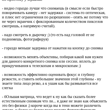
- видно гораздо лучше что снимаешь (в смысле если быстро
поворачивать камеру - нет задержки - система-то оптическая,
и плюс нет ограничения по разрешению - опять же потому что
не через экранчик с фиксированным количеством пикселов
смотришь, а напрямую считай).
- надо смотреть в дырочку ;) (то есть над головой ее не
поднимешь, фотографируя)
- гораздо меньше задержка от нажатия на кнопку до снимка
- возможность менять объективы, побирая какой вам нужен
для данного конкретного снимка или сессии. вплоть до
прикручивания к телескопам и микроскопам ;)
- возможность эффективно оценивать фокус и глубину
резкости, и ставить небольшие значения этой глубины - ну
знаете типа лицо резко, а к ушам как бы размывается все
слегка
- бОльшая матрица, что ведет к ну как бы сказать более
естественным снимкам что ли... я даже не знаю как объяснить
это без физики ;) короче когда вы в тени можете различить
детали, и белое на белом тоже можете фотографировать.