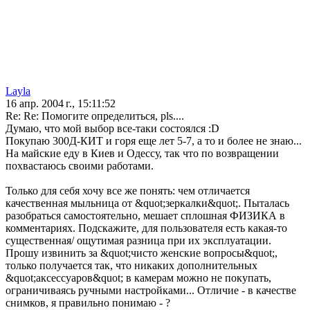
Layla
16 апр. 2004 г., 15:11:52
Re: Re: Помогите определиться, pls....
Думаю, что мой выбор все-таки состоялся :D
Покупаю 300Д-КИТ и горя еще лет 5-7, а то и более не знаю...
На майские еду в Киев и Одессу, так что по возвращении
похвастаюсь своими работами.
Только для себя хочу все же понять: чем отличается
качественная мыльница от &quot;зеркалки&quot;. Пыталась
разобраться самостоятельно, мешает сплошная ФИЗИКА в
комментариях. Подскажите, для пользователя есть какая-то
существенная/ ощутимая разница при их эксплуатации.
Прошу извинить за &quot;чисто женские вопросы&quot;,
только получается так, что никаких дополнительных
&quot;аксессуаров&quot; в камерам можно не покупать,
ограничиваясь ручными настройками... Отличие - в качестве
снимков, я правильно понимаю - ?