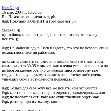
KaraNagai
16 апр. 2004 г., 15:33:50
Re: Помогите определиться, pls....
&gt; Покупаю 300Д-КИТ и горя еще лет 5-7,
хахаха ;))))
ну то бишь конечно трата денег - это счастье, это я могу
понять ;))
&gt; На майские еду в Киев и Одессу, так что по возвращении
похвастаюсь своими работами.
да кстати. снимать вы рано или поздно начнете в raw, 256м
карточка - это 30-35 снимков. как пленка условно говоря. а на
цифровой камере обычно снимаешь много. поэтому вам
следует хорошую сумму заложить на карточку либо очень
ущемлять себя в возможности пощелкать ;)
&gt; Только для себя хочу все же понять: чем отличается
&gt; качественная мыльница от &quot;зеркалки&quot;. ... для
&gt; пользователя есть какая-то существенная/ ощутимая
&gt; разница при их эксплуатации.
по-простому у зеркалки