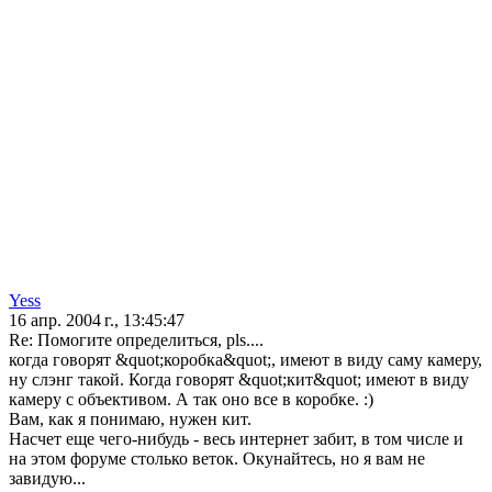
Yess
16 апр. 2004 г., 13:45:47
Re: Помогите определиться, pls....
когда говорят &quot;коробка&quot;, имеют в виду саму камеру,
ну слэнг такой. Когда говорят &quot;кит&quot; имеют в виду
камеру с объективом. А так оно все в коробке. :)
Вам, как я понимаю, нужен кит.
Насчет еще чего-нибудь - весь интернет забит, в том числе и
на этом форуме столько веток. Окунайтесь, но я вам не
завидую...