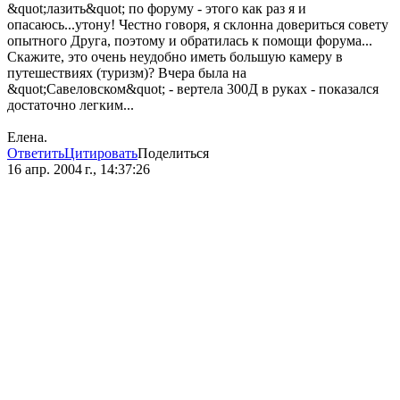
&quot;лазить&quot; по форуму - этого как раз я и
опасаюсь...утону! Честно говоря, я склонна довериться совету
опытного Друга, поэтому и обратилась к помощи форума...
Скажите, это очень неудобно иметь большую камеру в
путешествиях (туризм)? Вчера была на
&quot;Савеловском&quot; - вертела 300Д в руках - показался
достаточно легким...
Елена.
Ответить
Цитировать
Поделиться
16 апр. 2004 г., 14:37:26