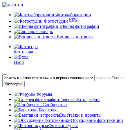
Фотолаборатории
NEW
Фотостудии
Школы фотографий
Словарь
Вопросы и ответы
Фотогора
Вход
Категории
Форумы
Галерея фотографий
Сообщества
Барахолка
Выставки и проекты
Обсуждение фототехники
Фотоконкурсы