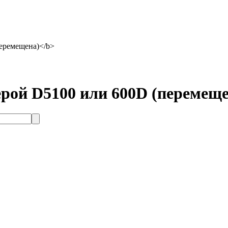
еремещена)</b>
ерой D5100 или 600D
(перемеще