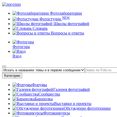
Фотолаборатории
NEW
Фотостудии
Школы фотографий
Словарь
Вопросы и ответы
Фотогора
Вход
Категории
Форумы
Галерея фотографий
Сообщества
Барахолка
Выставки и проекты
Обсуждение фототехники
Фотоконкурсы