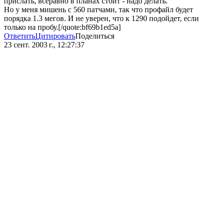
прислать, всеравно в планах стоит - надо делать.
Но у меня мишень с 560 патчами, так что профайл будет
порядка 1.3 мегов. И не уверен, что к 1290 подойдет, если
только на пробу.[/quote:bf69b1ed5a]
Ответить
Цитировать
Поделиться
23 сент. 2003 г., 12:27:37