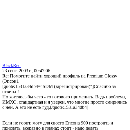
BlackRed
23 сент. 2003 г., 00:47:06
Re: Помогите найти хороший профиль на Premium Glossy
(Эпсон1
[quote:1531a34db4="SDM (зарегистрирован)"]Спасибо за
ответы !
Но хотелось бы чего - то готового применить. Ведь проблема,
ИМХО, стандартная и я уверен, что многие просто смирились
с ней. А это не есть гуд.[/quote:1531a34db4]
Если не горит, могу для своего Епсона 900 построить и
прислать, всеравно в планах стоит - надо делать.