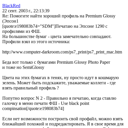
BlackRed
22 сент. 2003 г., 22:13:39
Re: Помогите найти хороший профиль на Premium Glossy
(Эпсон1
[quote:e198083b74="SDM"]Печатаю на Эпсоне 1290 c
профилями из ФШ.
На большинстве бумаг - цвета замечательно совпадают.
Профили взял из этого источника:
http://www.computer-darkroom.com/ps7_print/ps7_print_mac.htm
Беда вот только с бумагами Premium Glossy Photo Paper
и тоже но SemiGlossy
Цвета на этих бумагах в тенях, ну просто идут в кошмарую
зелень. Может быть подскажите, уважаемые коллеги - где
взять правильный профиль ?
Попутно вопрос N 2 - Правильно я печатаю, когда ставлю
галочку в меню печати ФШ - Use black point
compinsation[/quote:e198083b74]
Если нет возможности построить свой профайл, можно взять
ближайший похожий и подредактировать. Я в свое время для