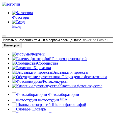
Фотогора
Вход
Категории
Форумы
Галерея фотографий
Сообщества
Барахолка
Выставки и проекты
Обсуждение фототехники
Фотоконкурсы
Классики фотоискусства
Фотолаборатории
NEW
Фотостудии
Школы фотографий
Словарь