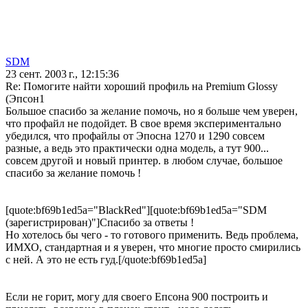
SDM
23 сент. 2003 г., 12:15:36
Re: Помогите найти хороший профиль на Premium Glossy
(Эпсон1
Большое спасибо за желание помочь, но я больше чем уверен,
что профайл не подойдет. В свое время экспериментально
убедился, что профайлы от Эпосна 1270 и 1290 совсем
разные, а ведь это практически одна модель, а тут 900...
совсем другой и новый принтер. в любом случае, большое
спасибо за желание помочь !
[quote:bf69b1ed5a="BlackRed"][quote:bf69b1ed5a="SDM
(зарегистрирован)"]Спасибо за ответы !
Но хотелось бы чего - то готового применить. Ведь проблема,
ИМХО, стандартная и я уверен, что многие просто смирились
с ней. А это не есть гуд.[/quote:bf69b1ed5a]
Если не горит, могу для своего Епсона 900 построить и