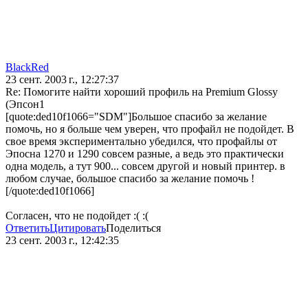
BlackRed
23 сент. 2003 г., 12:27:37
Re: Помогите найти хороший профиль на Premium Glossy
(Эпсон1
[quote:ded10f1066="SDM"]Большое спасибо за желание
помочь, но я больше чем уверен, что профайл не подойдет. В
свое время экспериментально убедился, что профайлы от
Эпосна 1270 и 1290 совсем разные, а ведь это практически
одна модель, а тут 900... совсем другой и новый принтер. в
любом случае, большое спасибо за желание помочь !
[/quote:ded10f1066]
Согласен, что не подойдет :( :(
Ответить
Цитировать
Поделиться
23 сент. 2003 г., 12:42:35