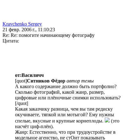
Kravchenko Sergey
21 февр. 2006 г., 11:10:23
Re: Re: помогите начинающему фотографу
Цитата:
от:Василичч
[quot]
Ситников Фёдор
автор темы
А какого содержание должно быть портфолио?
Сколько фотографий, какой жанр, размер,
цифровые или плёночные снимки использовать?
[/quot]
Какая заказчику разница, чем вы там редиску
окучиваете, тяпкой или мотыгой? Ему нужны
спелые, вкусные и крупные корнеплоды.
(это
насчёт циф-плён).
Жанр: Естественно, что при трудоустройстве в
модельное агенство, не стОит показывать