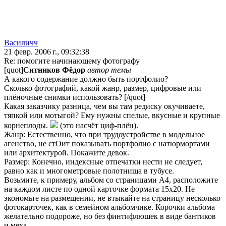
Василичч
21 февр. 2006 г., 09:32:38
Re: помогите начинающему фотографу
[quot]
Ситников Фёдор
автор темы
А какого содержание должно быть портфолио?
Сколько фотографий, какой жанр, размер, цифровые или
плёночные снимки использовать? [/quot]
Какая заказчику разница, чем вы там редиску окучиваете,
тяпкой или мотыгой? Ему нужны спелые, вкусные и крупные
корнеплоды.
(это насчёт циф-плён).
Жанр: Естественно, что при трудоустройстве в модельное
агенство, не стОит показывать портфолио с натюрмортами
или архитектурой. Покажите девок.
Размер: Конечно, индексные отпечатки нести не следует,
равно как и многометровые полотнища в тубусе.
Возьмите, к примеру, альбом со страницами А4, расположите
на каждом листе по одной карточке формата 15х20. Не
экономьте на размещении, не втыкайте на страницу несколько
фотокарточек, как в семейном альбомчике. Корочки альбома
желательно подороже, но без финтифлюшек в виде бантиков
и меха.