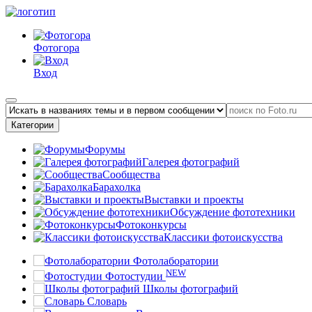
Фотогора
Вход
Категории
Форумы
Галерея фотографий
Сообщества
Барахолка
Выставки и проекты
Обсуждение фототехники
Фотоконкурсы
Классики фотоискусства
Фотолаборатории
NEW
Фотостудии
Школы фотографий
Словарь