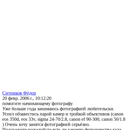
Ситников Фёдор
20 февр. 2006 г., 10:12:20
помогите начинающему фотографу
Уже больше года занимаюсь фотографией любительски.
Успел обзавестись парой камер и тройкой объективов (canon
eos 350d, eos 33v, sigma 24-70/2.8, canon ef 90-300, canon 50/1.8
) Очень хочу занятся фотографией серьёзно.
Подскажите пожалуйста есть ли какието фотоагенства куда