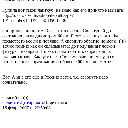
Купила вот такой лайткуб (не знаю как его принято называть)
http://foto-walser.biz/shop/default.aspx?
TY=item&ST=1&IT=951&CT=36
Он пришел по почте. Все как положено. Свернутый до
состояния диска диаметром 60 см. Я его развернула что бы
посмотреть все ли в порядке. А свернуть обратно не могу. :)))))
Точно помню как он складывается до получения плоской
фигуры - квадрата. Но как сложить этот квадрат в диск -
полная загадка. Закрутить его "восьмеркой" не могу, да и
после такого сворачивания он больше 60 см в диаметре.
Вот. А мне его еще в Россию везти, т.е. свернуть надо
обязательно.
Спасибо. :))))
Ответить
Цитировать
Поделиться
16 февр. 2007 г., 20:50:08