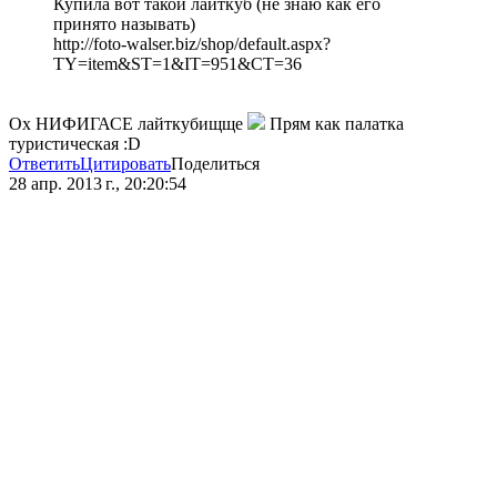
Купила вот такой лайткуб (не знаю как его
принято называть)
http://foto-walser.biz/shop/default.aspx?
TY=item&ST=1&IT=951&CT=36
Ох НИФИГАСЕ лайткубищще
Прям как палатка
туристическая :D
Ответить
Цитировать
Поделиться
28 апр. 2013 г., 20:20:54