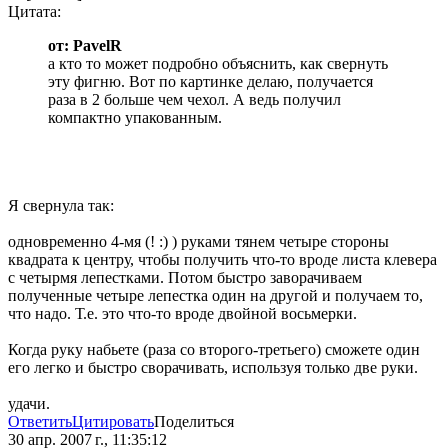
Цитата:
от: PavelR
а кто то может подробно объяснить, как свернуть
эту фигню. Вот по картинке делаю, получается
раза в 2 больше чем чехол. А ведь получил
компактно упакованным.
Я свернула так:
одновременно 4-мя (! :) ) руками тянем четыре стороны
квадрата к центру, чтобы получить что-то вроде листа клевера
с четырмя лепестками. Потом быстро заворачиваем
полученные четыре лепестка один на другой и получаем то,
что надо. Т.е. это что-то вроде двойной восьмерки.
Когда руку набьете (раза со второго-третьего) сможете один
его легко и быстро сворачивать, используя только две руки.
удачи.
Ответить
Цитировать
Поделиться
30 апр. 2007 г., 11:35:12