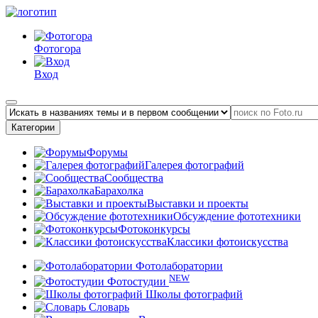
Фотогора
Вход
Категории
Форумы
Галерея фотографий
Сообщества
Барахолка
Выставки и проекты
Обсуждение фототехники
Фотоконкурсы
Классики фотоискусства
Фотолаборатории
NEW
Фотостудии
Школы фотографий
Словарь