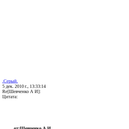
.Серый.
5 дек. 2010 г., 13:33:14
Re[Шевченко А И]:
Цитата:
от:Шевченко А И