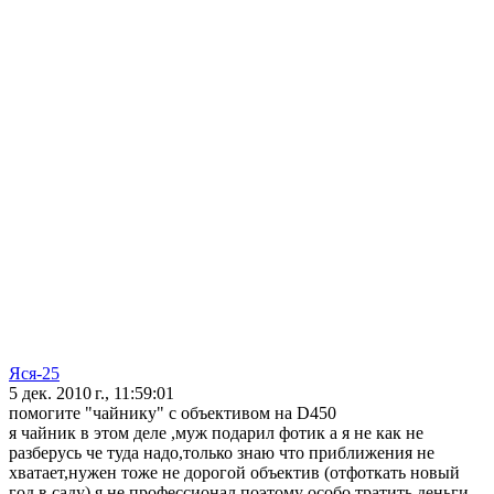
Яся-25
5 дек. 2010 г., 11:59:01
помогите "чайнику" с объективом на D450
я чайник в этом деле ,муж подарил фотик а я не как не
разберусь че туда надо,только знаю что приближения не
хватает,нужен тоже не дорогой объектив (отфоткать новый
год в саду),я не профессионал поэтому особо тратить деньги