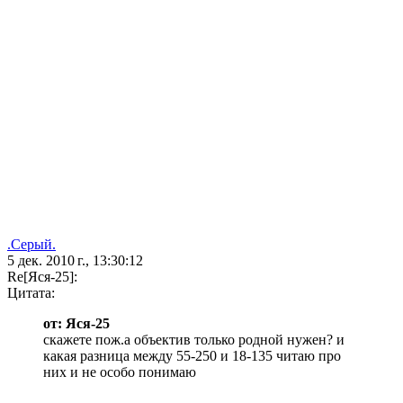
.Серый.
5 дек. 2010 г., 13:30:12
Re[Яся-25]:
Цитата:
от: Яся-25
скажете пож.а объектив только родной нужен? и
какая разница между 55-250 и 18-135 читаю про
них и не особо понимаю