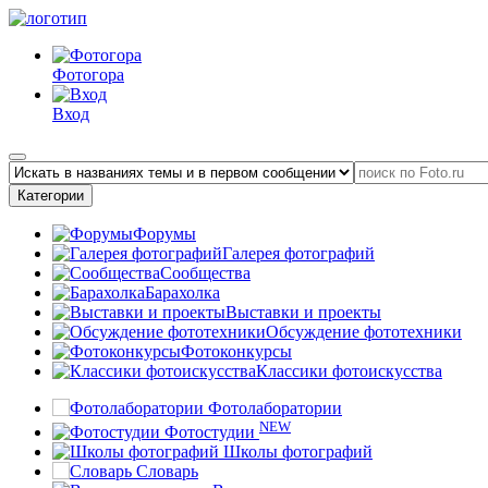
Фотогора
Вход
Категории
Форумы
Галерея фотографий
Сообщества
Барахолка
Выставки и проекты
Обсуждение фототехники
Фотоконкурсы
Классики фотоискусства
Фотолаборатории
NEW
Фотостудии
Школы фотографий
Словарь