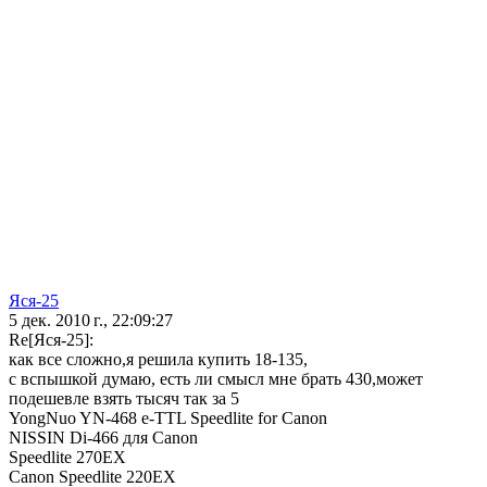
Яся-25
5 дек. 2010 г., 22:09:27
Re[Яся-25]:
как все сложно,я решила купить 18-135,
с вспышкой думаю, есть ли смысл мне брать 430,может
подешевле взять тысяч так за 5
YongNuo YN-468 e-TTL Speedlite for Canon
NISSIN Di-466 для Canon
Speedlite 270EX
Canon Speedlite 220EX