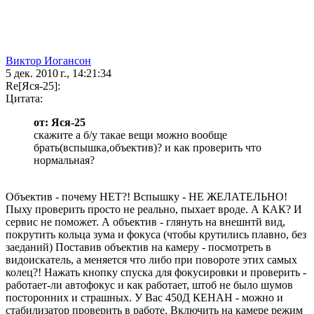
Виктор Иогансон
5 дек. 2010 г., 14:21:34
Re[Яся-25]:
Цитата:
от: Яся-25
скажите а б/у такае вещи можно вообще
брать(вспышка,объектив)? и как проверить что
нормальная?
Объектив - почему НЕТ?! Вспышку - НЕ ЖЕЛАТЕЛЬНО!
Пыху проверить просто не реально, пыхает вроде. А КАК? И
сервис не поможет. А объектив - глянуть на внешнтй вид,
покрутить кольца зума и фокуса (чтобы крутились плавно, без
заеданий) Поставив объектив на камеру - посмотреть в
видоискатель, а меняется что либо при повороте этих самых
колец?! Нажать кнопку спуска для фокусировки и проверить -
работает-ли автофокус и как работает, штоб не было шумов
посторонних и страшных. У Вас 450Д КЕНАН - можно и
стабилизатор проверить в работе. Включить на камере режим