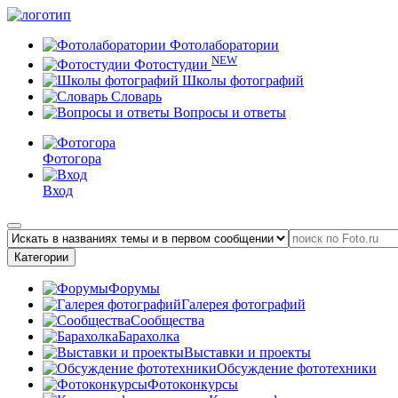
Фотолаборатории
NEW
Фотостудии
Школы фотографий
Словарь
Вопросы и ответы
Фотогора
Вход
Категории
Форумы
Галерея фотографий
Сообщества
Барахолка
Выставки и проекты
Обсуждение фототехники
Фотоконкурсы