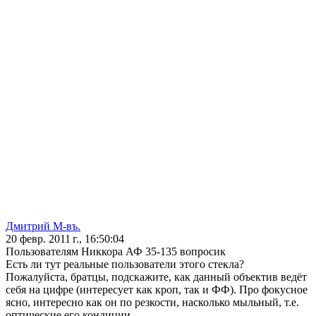
Дмитрий М-въ.
20 февр. 2011 г., 16:50:04
Пользователям Никкора АФ 35-135 вопросик
Есть ли тут реальные пользователи этого стекла?
Пожалуйста, братцы, подскажите, как данный объектив ведёт
себя на цифре (интересует как кроп, так и ФФ). Про фокусное
ясно, интересно как он по резкости, насколько мыльный, т.е.
оптические его кондиции.