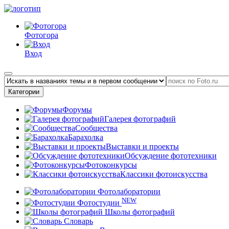
Фотогора
Вход
Категории
Форумы
Галерея фотографий
Сообщества
Барахолка
Выставки и проекты
Обсуждение фототехники
Фотоконкурсы
Классики фотоискусства
Фотолаборатории
NEW
Фотостудии
Школы фотографий
Словарь