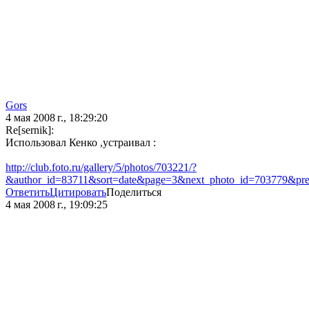
Gors
4 мая 2008 г., 18:29:20
Re[sernik]:
Использовал Кенко ,устраивал :
http://club.foto.ru/gallery/5/photos/703221/?
&author_id=83711&sort=date&page=3&next_photo_id=703779&pr
Ответить
Цитировать
Поделиться
4 мая 2008 г., 19:09:25