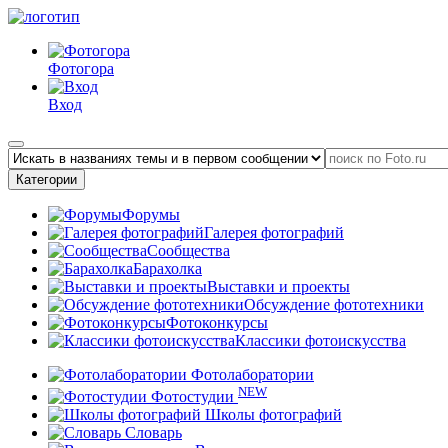
Фотогора
Вход
Категории
Форумы
Галерея фотографий
Сообщества
Барахолка
Выставки и проекты
Обсуждение фототехники
Фотоконкурсы
Классики фотоискусства
Фотолаборатории
NEW
Фотостудии
Школы фотографий
Словарь