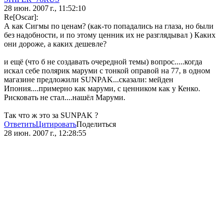
28 июн. 2007 г., 11:52:10
Re[Oscar]:
А как Сигмы по ценам? (как-то попадались на глаза, но были
без надобности, и по этому ценник их не разглядывал ) Каких
они дороже, а каких дешевле?
и ещё (что б не создавать очередной темы) вопрос.....когда
искал себе полярик маруми с тонкой оправой на 77, в одном
магазине предложили SUNPAK...сказали: мейден
Ипония....примерно как маруми, с ценником как у Кенко.
Рисковать не стал....нашёл Маруми.
Так что ж это за SUNPAK ?
Ответить
Цитировать
Поделиться
28 июн. 2007 г., 12:28:55