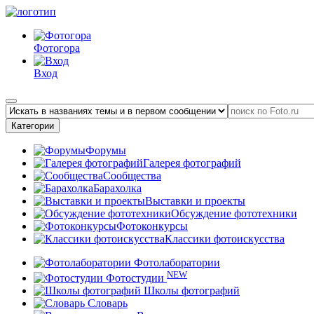
Фотогора
Вход
Категории
Форумы
Галерея фотографий
Сообщества
Барахолка
Выставки и проекты
Обсуждение фототехники
Фотоконкурсы
Классики фотоискусства
Фотолаборатории
NEW
Фотостудии
Школы фотографий
Словарь