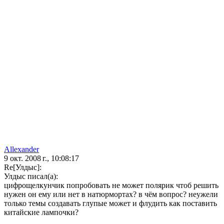
Allexander
9 окт. 2008 г., 10:08:17
Re[Улдыс]:
Улдыс писал(а):
цифрощелкунчик попробовать не может полярик чтоб решить
нужен он ему или нет в натюрмортах? в чём вопрос? неужели
только темы создавать глупые может и флудить как поставить
китайские лампочки?