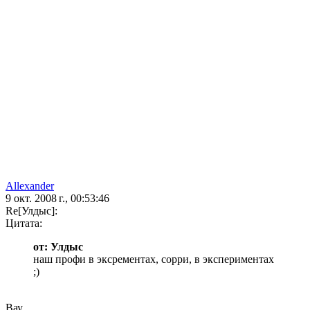
Allexander
9 окт. 2008 г., 00:53:46
Re[Улдыс]:
Цитата:
от: Улдыс
наш профи в эксрементах, сорри, в экспериментах
;)
Вау.