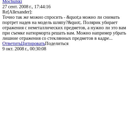
Mochulski
27 сент. 2008 г., 17:44:16
Re[Allexander]:
Точно так же можно спросить - &quot;а можно ли снимать
портрет надев на модель шляпу?&quot;. Полярик убирает
отражения с неметаллических предметов, а нужно ли это вам
при съемке натюрморта решать вам. Можно например убрать
лишние отражения со стеклянных предметов в кадре...
Ответить
Цитировать
Поделиться
9 окт. 2008 г., 00:30:08