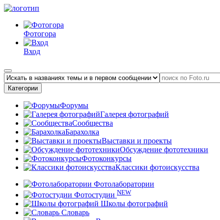
Фотогора
Вход
Категории
Форумы
Галерея фотографий
Сообщества
Барахолка
Выставки и проекты
Обсуждение фототехники
Фотоконкурсы
Классики фотоискусства
Фотолаборатории
NEW
Фотостудии
Школы фотографий
Словарь