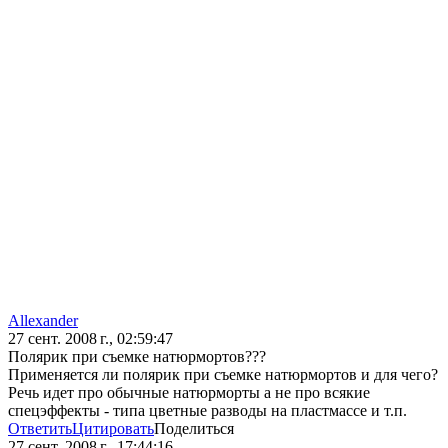
Allexander
27 сент. 2008 г., 02:59:47
Полярик при съемке натюрмортов???
Применяется ли полярик при съемке натюрмортов и для чего?
Речь идет про обычные натюрморты а не про всякие
спецэффекты - типа цветные разводы на пластмассе и т.п.
Ответить
Цитировать
Поделиться
27 сент. 2008 г., 17:44:16