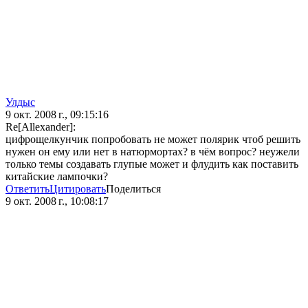
Улдыс
9 окт. 2008 г., 09:15:16
Re[Allexander]:
цифрощелкунчик попробовать не может полярик чтоб решить
нужен он ему или нет в натюрмортах? в чём вопрос? неужели
только темы создавать глупые может и флудить как поставить
китайские лампочки?
Ответить
Цитировать
Поделиться
9 окт. 2008 г., 10:08:17