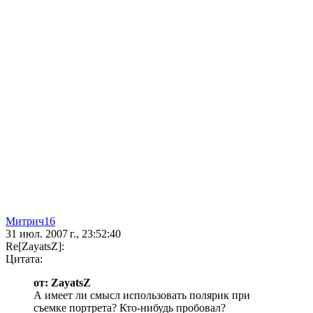
Митрич16
31 июл. 2007 г., 23:52:40
Re[ZayatsZ]:
Цитата:
от: ZayatsZ
А имеет ли смысл использовать полярик при
съемке портрета? Кто-нибудь пробовал?