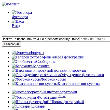
Фотогора
Вход
Категории
Форумы
Галерея фотографий
Сообщества
Барахолка
Выставки и проекты
Обсуждение фототехники
Фотоконкурсы
Классики фотоискусства
Фотолаборатории
NEW
Фотостудии
Школы фотографий
Словарь