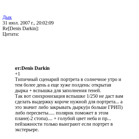
Дык
31 июл. 2007 г., 20:02:09
Re[Denis Darkin]:
Цитата:
от:Denis Darkin
+1
Типичный сценарий портрета в солнечное утро и
тем более день а еще хуже полдень: открытая
дырка + вспышка для заполнения теней.
Так вот синхронизация вспышке 1/250 не даст вам
сделать выдержку короче нужной для портрета... а
это значит либо закрывать дырку(и больше ГРИП)
либо пересветы..... полярик поможет в этом
плане(-2 стопа).... + голубой цвет неба и пр...
пейзажности только выиграют если портрет в
экстерьере.