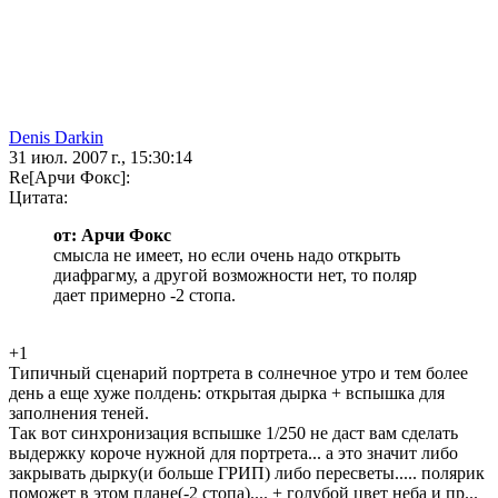
Denis Darkin
31 июл. 2007 г., 15:30:14
Re[Арчи Фокс]:
Цитата:
от: Арчи Фокс
смысла не имеет, но если очень надо открыть
диафрагму, а другой возможности нет, то поляр
дает примерно -2 стопа.
+1
Типичный сценарий портрета в солнечное утро и тем более
день а еще хуже полдень: открытая дырка + вспышка для
заполнения теней.
Так вот синхронизация вспышке 1/250 не даст вам сделать
выдержку короче нужной для портрета... а это значит либо
закрывать дырку(и больше ГРИП) либо пересветы..... полярик
поможет в этом плане(-2 стопа).... + голубой цвет неба и пр...