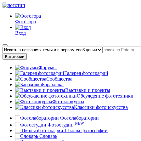
Фотогора
Вход
Категории
Форумы
Галерея фотографий
Сообщества
Барахолка
Выставки и проекты
Обсуждение фототехники
Фотоконкурсы
Классики фотоискусства
Фотолаборатории
NEW
Фотостудии
Школы фотографий
Словарь