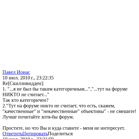
Павел Ионас
10 июл. 2010 г., 23:22:35
Re[Скилливидден]:
1. "...я не был бы таким категоричным...","...тут на форуме
НИКТО не считает..."
Так кто категоричен?
2."Тут на форуме никто не считает, что есть, скажем,
"качественные" и "некачественные" объективы" - не смешите!
Лучше почитайте хотя-бы форум.
Простите, но что Вы и куда ставите - меня не интересует.
Ответить
Цитировать
Поделиться