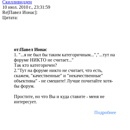
Скилливидден
10 июл. 2010 г., 23:31:59
Re[Павел Ионас]:
Цитата:
от:Павел Ионас
1. "...я не был бы таким категоричным...","...тут на
форуме НИКТО не считает..."
Так кто категоричен?
2."Тут на форуме никто не считает, что есть,
скажем, "качественные" и "некачественные"
объективы" - не смешите! Лучше почитайте хотя-
бы форум.
Простите, но что Вы и куда ставите - меня не
интересует.
Подробнее