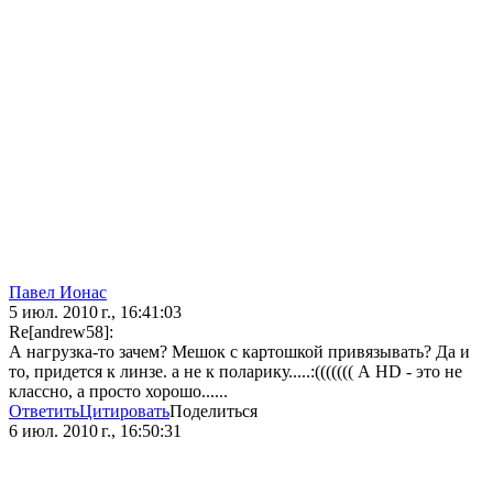
Павел Ионас
5 июл. 2010 г., 16:41:03
Re[andrew58]:
А нагрузка-то зачем? Мешок с картошкой привязывать? Да и
то, придется к линзе. а не к поларику.....:((((((( А HD - это не
классно, а просто хорошо......
Ответить
Цитировать
Поделиться
6 июл. 2010 г., 16:50:31