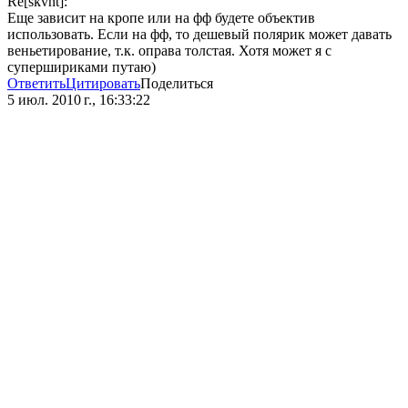
Re[skvnt]:
Еще зависит на кропе или на фф будете объектив
использовать. Если на фф, то дешевый полярик может давать
веньетирование, т.к. оправа толстая. Хотя может я с
супершириками путаю)
Ответить
Цитировать
Поделиться
5 июл. 2010 г., 16:33:22