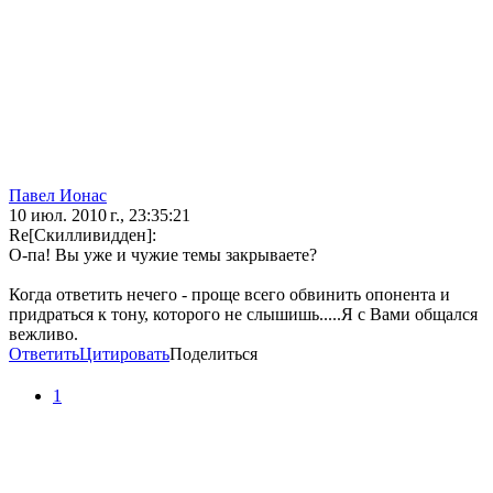
Павел Ионас
10 июл. 2010 г., 23:35:21
Re[Скилливидден]:
О-па! Вы уже и чужие темы закрываете?
Когда ответить нечего - проще всего обвинить опонента и
придраться к тону, которого не слышишь.....Я с Вами общался
вежливо.
Ответить
Цитировать
Поделиться
1